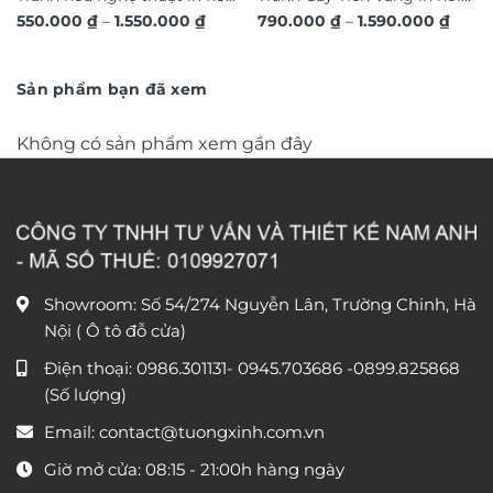
Khoảng
Khoả
550.000
₫
–
1.550.000
₫
790.000
₫
–
1.590.000
₫
3D hiệu ứng dát vàng sang
3D dát vàng ánh kim sang
giá:
giá:
trọng TM011
từ
trọng TM04
từ
550.000 ₫
790.0
đến
đến
Sản phẩm bạn đã xem
1.550.000 ₫
1.590
Không có sản phẩm xem gần đây
Showroom: Số 54/274 Nguyễn Lân, Trường Chinh, Hà
Nội ( Ô tô đỗ cửa)
Điện thoại:
0986.301131
-
0945.703686
-0899.825868
(Số lượng)
Email:
contact@tuongxinh.com.vn
Giờ mở cửa: 08:15 - 21:00h hàng ngày