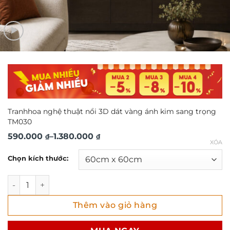
Tranhhoa nghệ thuật nổi 3D dát vàng ánh kim sang trọng
TM030
Khoảng
590.000
–
1.380.000
₫
₫
XÓA
giá:
Chọn kích thước:
từ
590.000 ₫
Tranhhoa nghệ thuật nổi 3D dát vàng ánh kim sang trọng
đến
Thêm vào giỏ hàng
1.380.000 ₫