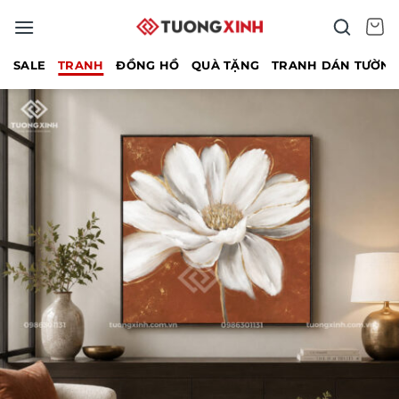
Bỏ
qua
nội
SALE
TRANH
ĐỒNG HỒ
QUÀ TẶNG
TRANH DÁN TƯỜN
dung