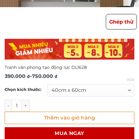
Ghép thử
Tranh văn phòng tạo động lực DL1628
Khoảng
390.000
–
750.000
₫
₫
XÓA
giá:
Chọn kích thước:
từ
390.000 ₫
Tranh văn phòng tạo động lực DL1628 số lượng
đến
Thêm vào giỏ hàng
750.000 ₫
MUA NGAY