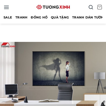
Bỏ
qua
nội
SALE
TRANH
ĐỒNG HỒ
QUÀ TẶNG
TRANH DÁN TƯỜN
dung