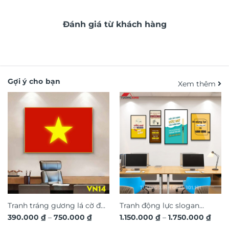
Đánh giá từ khách hàng
Gợi ý cho bạn
Xem thêm
Tranh tráng gương lá cờ đỏ
Tranh động lực slogan
Khoảng
Kho
390.000
₫
–
750.000
₫
1.150.000
₫
–
1.750.000
₫
sao vàng Việt Nam VN14
truyền cảm hứng trang trí
giá:
giá: