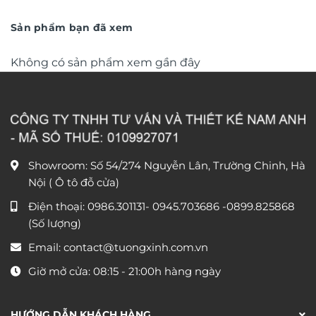
từ
văn phòng DL248
từ
390.000 ₫
1.150
đến
đến
Sản phẩm bạn đã xem
750.000 ₫
1.750
Không có sản phẩm xem gần đây
Showroom: Số 54/274 Nguyễn Lân, Trường Chinh, Hà
Nội ( Ô tô đỗ cửa)
Điện thoại:
0986.301131
-
0945.703686
-0899.825868
(Số lượng)
Email:
contact@tuongxinh.com.vn
Giờ mở cửa: 08:15 - 21:00h hàng ngày
HƯỚNG DẪN KHÁCH HÀNG