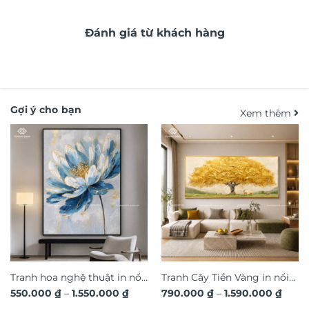
Đánh giá từ khách hàng
Gợi ý cho bạn
Xem thêm
Tranh hoa nghệ thuật in nổi
Tranh Cây Tiền Vàng in nổi
Khoảng
Khoả
550.000
₫
–
1.550.000
₫
790.000
₫
–
1.590.000
₫
3D hiệu ứng dát vàng sang
3D dát vàng ánh kim sang
giá:
giá: