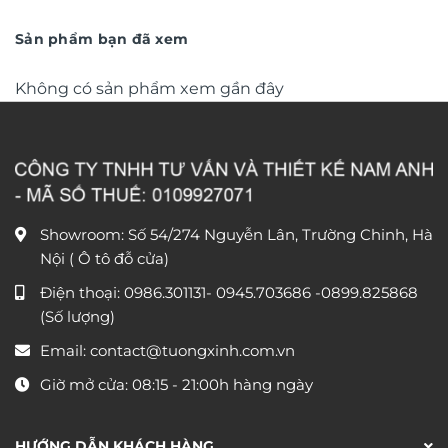
trọng TM011
từ
trọng TM04
từ
550.000 ₫
790.0
đến
đến
Sản phẩm bạn đã xem
1.550.000 ₫
1.590
Không có sản phẩm xem gần đây
Showroom: Số 54/274 Nguyễn Lân, Trường Chinh, Hà
Nội ( Ô tô đỗ cửa)
Điện thoại:
0986.301131
-
0945.703686
-0899.825868
(Số lượng)
Email:
contact@tuongxinh.com.vn
Giờ mở cửa: 08:15 - 21:00h hàng ngày
HƯỚNG DẪN KHÁCH HÀNG