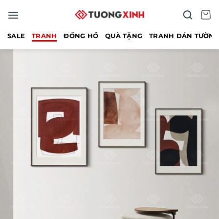
Bỏ
qua
nội
SALE
TRANH
ĐỒNG HỒ
QUÀ TẶNG
TRANH DÁN TƯỜN
dung