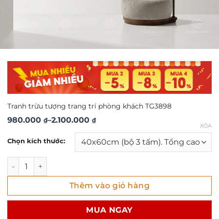
Tranh trừu tượng trang trí phòng khách TG3898
Khoảng
980.000
–
2.100.000
₫
₫
XÓA
giá:
Chọn kích thước:
từ
980.000 ₫
Tranh trừu tượng trang trí phòng khách TG3898 số lượng
đến
Thêm vào giỏ hàng
2.100.000 ₫
MUA NGAY