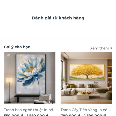
Đánh giá từ khách hàng
Gợi ý cho bạn
Xem thêm
Tranh hoa nghệ thuật in nổi
Tranh Cây Tiền Vàng in nổi
Khoảng
Khoả
550.000
₫
–
1.550.000
₫
790.000
₫
–
1.590.000
₫