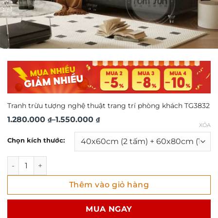
Tranh trừu tượng nghệ thuật trang trí phòng khách TG3832
Khoảng
1.280.000
–
1.550.000
₫
₫
XÓA
giá:
Chọn kích thước:
từ
1.280.000 ₫
Tranh trừu tượng nghệ thuật trang trí phòng khách TG383
đến
Thêm vào giỏ hàng
1.550.000 ₫
MUA NGAY