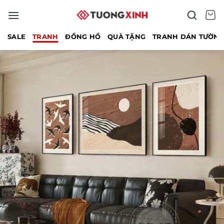
Bỏ
qua
nội
SALE
TRANH
ĐỒNG HỒ
QUÀ TẶNG
TRANH DÁN TƯỜN
dung