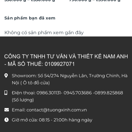
3D hiệu ứng dát vàng sang
3D dát vàng ánh kim sang
giá:
giá:
trọng TM011
từ
trọng TM04
từ
550.000 ₫
790.0
đến
đến
Sản phẩm bạn đã xem
1.550.000 ₫
1.590
Không có sản phẩm xem gần đây
Showroom: Số 54/274 Nguyễn Lân, Trường Chinh, Hà
Nội ( Ô tô đỗ cửa)
Điện thoại:
0986.301131
-
0945.703686
-0899.825868
(Số lượng)
Email:
contact@tuongxinh.com.vn
Giờ mở cửa: 08:15 - 21:00h hàng ngày