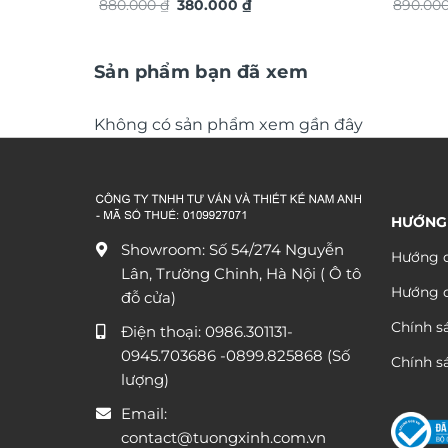
Giá
Giá
880.000
₫
380.000
₫
TG4916
890.00
gốc
hiện
là:
tại
880.000 ₫.
là:
380.000 ₫.
Sản phẩm bạn đã xem
Không có sản phẩm xem gần đây
HƯỚNG
Showroom: Số 54/274 Nguyễn
Hướng d
Lân, Trường Chinh, Hà Nội ( Ô tô
Hướng 
đỗ cửa)
Chính s
Điện thoại:
0986.301131
-
0945.703686
-0899.825868 (Số
Chính sá
lượng)
Email:
contact@tuongxinh.com.vn