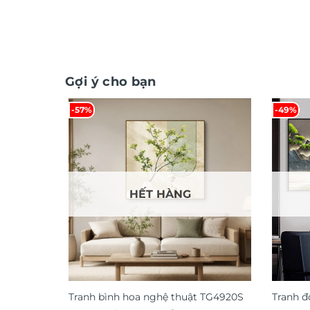
Gợi ý cho bạn
-57%
-49%
HẾT HÀNG
Tranh bình hoa nghệ thuật TG4920S
Tranh đ