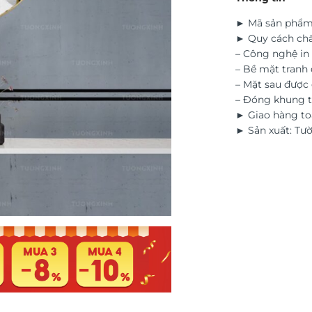
► Mã sản phẩm
► Quy cách chấ
– Công nghệ in 
– Bề mặt tranh 
– Mặt sau đượ
– Đóng khung t
► Giao hàng to
► Sản xuất: Tư