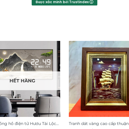
Được xác minh bởi Trustindex
HẾT HÀNG
ồng hồ điện tử Hươu Tài Lộc
Tranh dát vàng cao cấp thuậ