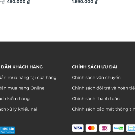
Giá
Giá
S
0
₫
450.000
₫
xuôi gió TDV19
1.690.000
₫
gốc
hiện
là:
tại
890.000 ₫.
là:
450.000 ₫.
 DẪN KHÁCH HÀNG
CHÍNH SÁCH ƯU ĐÃI
ẫn mua hàng tại cửa hàng
Chính sách vận chuyển
dẫn mua hàng Online
Chính sách đổi trả và hoàn ti
ách kiểm hàng
Chính sách thanh toán
ch xử lý khiếu nại
Chính sách bảo mật thông ti