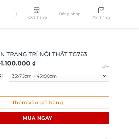
Đăng nhập
Cửa hàng
Giỏ hàng
N TRANG TRÍ NỘI THẤT TG763
–
1.100.000
₫
XÓA
c:
ANG TRÍ NỘI THẤT TG763 số lượng
Thêm vào giỏ hàng
₫
MUA NGAY