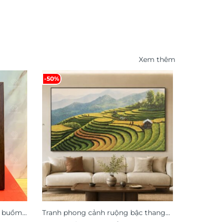
Xem thêm
-50%
-49%
n buồm
Tranh phong cảnh ruộng bậc thang
Tranh đồn