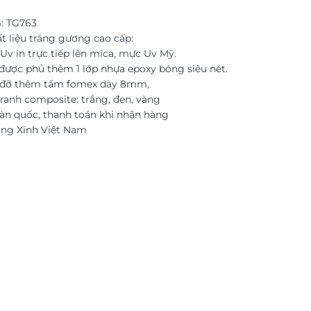
: TG763
t liệu tráng gương cao cấp:
Uv in trực tiếp lên mica, mực Uv Mỹ.
được phủ thêm 1 lớp nhựa epoxy bóng siêu nét.
c đỡ thêm tấm fomex dày 8mm,
ranh composite: trắng, đen, vàng
àn quốc, thanh toán khi nhận hàng
ờng Xinh Việt Nam