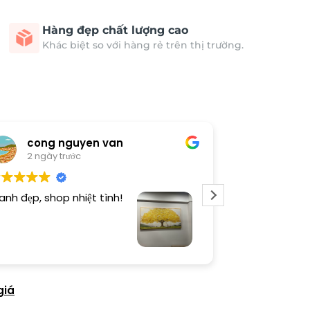
Hàng đẹp chất lượng cao
Khác biệt so với hàng rẻ trên thị trường.
cong nguyen van
Thươn
2 ngày trước
3 ngày 
anh đẹp, shop nhiệt tình!
Dịch vụ chu đá
tình. Sản phẩ
giá