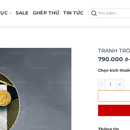
Tìm
MỤC
SALE
GHÉP THỬ
TIN TỨC
kiếm:
TRANH TRÒ
Khoảng
790.000
₫
giá:
Chọn kích thướ
từ
790.000 ₫
TRANH TRÒN TR
đến
1.100.000 
Thông tin