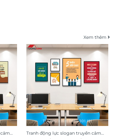
Xem thêm
n cảm
Tranh động lực slogan truyền cảm
Tranh độn