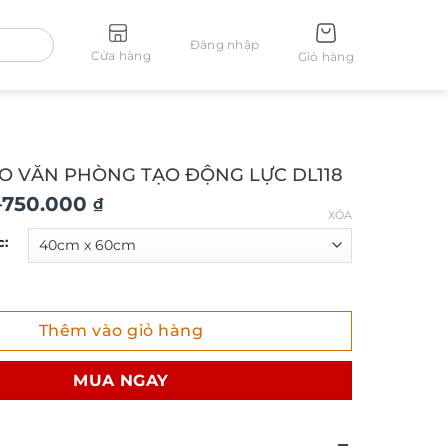
Đăng nhập
Cửa hàng
Giỏ hàng
O VĂN PHÒNG TẠO ĐỘNG LỰC DL118
–
750.000
₫
XÓA
c:
ĂN PHÒNG TẠO ĐỘNG LỰC DL118 số lượng
Thêm vào giỏ hàng
MUA NGAY