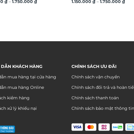
Khoảng
Kho
ang trí văn phòng DL248
00
₫
–
1.750.000
₫
hứng trang trí văn phòng DL
1.150.000
₫
–
1.750.000
₫
giá:
giá:
từ
từ
1.150.000 ₫
1.15
đến
đến
1.750.000 ₫
1.75
 DẪN KHÁCH HÀNG
CHÍNH SÁCH ƯU ĐÃI
ẫn mua hàng tại cửa hàng
Chính sách vận chuyển
dẫn mua hàng Online
Chính sách đổi trả và hoàn ti
ách kiểm hàng
Chính sách thanh toán
ch xử lý khiếu nại
Chính sách bảo mật thông ti