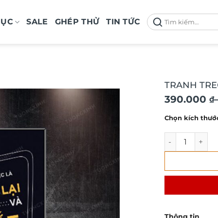
Tìm
MỤC
SALE
GHÉP THỬ
TIN TỨC
kiếm:
TRANH TRE
Khoảng
390.000
₫
giá:
Chọn kích thướ
từ
390.000 ₫
TRANH TREO V
đến
750.000 ₫
Thông tin