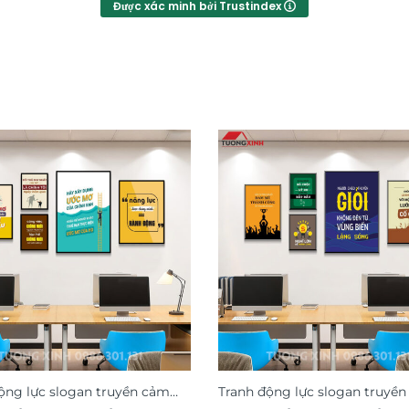
Được xác minh bởi Trustindex
ộng lực slogan truyền cảm
Tranh động lực slogan truyề