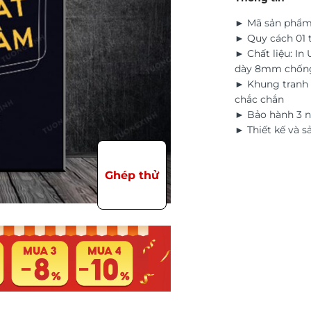
► Mã sản phẩm
► Quy cách 01 
► Chất liệu: In
dày 8mm chốn
► Khung tranh 
chắc chắn
► Bảo hành 3 n
► Thiết kế và s
Ghép thử