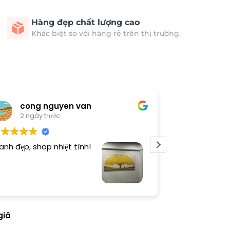
Hàng đẹp chất lượng cao
Khác biệt so với hàng rẻ trên thị trường.
cong nguyen van
Thươn
2 ngày trước
2 ngày 
anh đẹp, shop nhiệt tình!
Dịch vụ chu đá
tình. Sản phẩ
giá