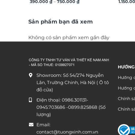
Khoảng
Việt Nam VN14
390.000
₫
–
750.000
₫
hứng tr
1.150.0
giá:
từ
390.000 ₫
đến
Sản phẩm bạn đã xem
750.000 ₫
Không có sản phẩm xem gần đây
HƯỚNG
Showroom: Số 54/274 Nguyễn
Hướng d
Lân, Trường Chinh, Hà Nội ( Ô tô
Hướng 
đỗ cửa)
Chính s
Điện thoại:
0986.301131
-
0945.703686
-0899.825868 (Số
Chính sá
lượng)
Email:
contact@tuongxinh.com.vn