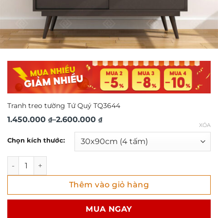
Tranh treo tường Tứ Quý TQ3644
Khoảng
1.450.000
–
2.600.000
₫
₫
XÓA
giá:
Chọn kích thước:
từ
1.450.000 ₫
Tranh treo tường Tứ Quý TQ3644 số lượng
đến
Thêm vào giỏ hàng
2.600.000 ₫
MUA NGAY