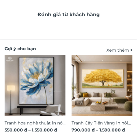
Đánh giá từ khách hàng
Gợi ý cho bạn
Xem thêm
Tranh hoa nghệ thuật in nổi
Tranh Cây Tiền Vàng in nổi
Khoảng
Khoả
550.000
₫
–
1.550.000
₫
790.000
₫
–
1.590.000
₫
3D hiệu ứng dát vàng sang
3D dát vàng ánh kim sang
giá:
giá: