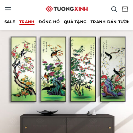
Bỏ
qua
nội
SALE
TRANH
ĐỒNG HỒ
QUÀ TẶNG
TRANH DÁN TƯỜN
dung