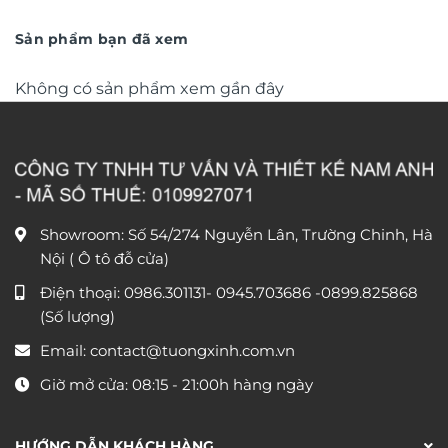
trọng TM011
từ
trọng TM04
từ
550.000 ₫
790.0
đến
đến
Sản phẩm bạn đã xem
1.550.000 ₫
1.590
Không có sản phẩm xem gần đây
Showroom: Số 54/274 Nguyễn Lân, Trường Chinh, Hà
Nội ( Ô tô đỗ cửa)
Điện thoại:
0986.301131
-
0945.703686
-0899.825868
(Số lượng)
Email:
contact@tuongxinh.com.vn
Giờ mở cửa: 08:15 - 21:00h hàng ngày
HƯỚNG DẪN KHÁCH HÀNG