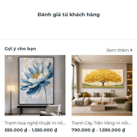
Đánh giá từ khách hàng
Gợi ý cho bạn
Xem thêm
Tranh hoa nghệ thuật in nổi
Tranh Cây Tiền Vàng in nổi
Khoảng
Khoả
550.000
₫
–
1.550.000
₫
790.000
₫
–
1.590.000
₫
3D hiệu ứng dát vàng sang
3D dát vàng ánh kim sang
giá:
giá: