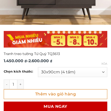
Tranh treo tường Tứ Quý TQ3613
Khoảng
1.450.000
–
2.600.000
₫
₫
XÓA
giá:
Chọn kích thước:
từ
1.450.000 ₫
Tranh treo tường Tứ Quý TQ3613 số lượng
đến
Thêm vào giỏ hàng
2.600.000 ₫
MUA NGAY