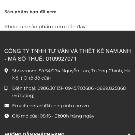
trọng TM011
từ
trọng TM04
từ
550.000 ₫
790.0
đến
đến
Sản phẩm bạn đã xem
1.550.000 ₫
1.590
Không có sản phẩm xem gần đây
Showroom: Số 54/274 Nguyễn Lân, Trường Chinh, Hà
Nội ( Ô tô đỗ cửa)
Điện thoại:
0986.301131
-
0945.703686
-0899.825868
(Số lượng)
Email:
contact@tuongxinh.com.vn
Giờ mở cửa: 08:15 - 21:00h hàng ngày
HƯỚNG DẪN KHÁCH HÀNG