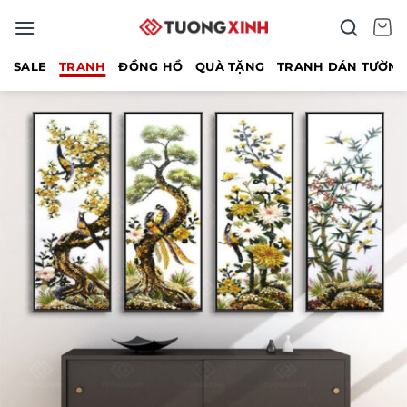
Bỏ
qua
nội
SALE
TRANH
ĐỒNG HỒ
QUÀ TẶNG
TRANH DÁN TƯỜN
dung