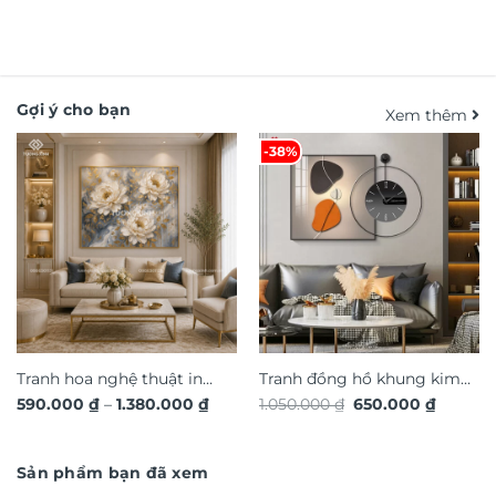
Gợi ý cho bạn
Xem thêm
-38%
Tranh hoa nghệ thuật in
Tranh đồng hồ khung kim
Khoảng
Giá
Giá
590.000
₫
–
1.380.000
₫
1.050.000
₫
650.000
₫
hiệu ứng dát vàng nổi 3D
loại cao cấp xu hướng trang
giá:
gốc
hiện
chi tiết TM327
từ
trí 2026 phong cách độc
là:
tại
590.000 ₫
1.050.000 ₫.
là:
đáo sang trọng TX868
đến
650.000
Sản phẩm bạn đã xem
1.380.000 ₫