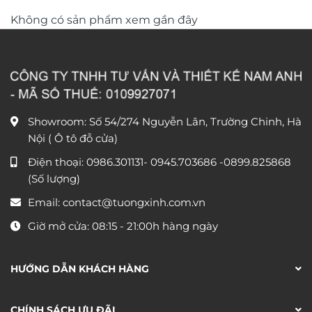
Không có sản phẩm xem gần đây
Showroom: Số 54/274 Nguyễn Lân, Trường Chinh, Hà
Nội ( Ô tô đỗ cửa)
Điện thoại:
0986.301131
-
0945.703686
-0899.825868
(Số lượng)
Email:
contact@tuongxinh.com.vn
Giờ mở cửa: 08:15 - 21:00h hàng ngày
HƯỚNG DẪN KHÁCH HÀNG
CHÍNH SÁCH ƯU ĐÃI