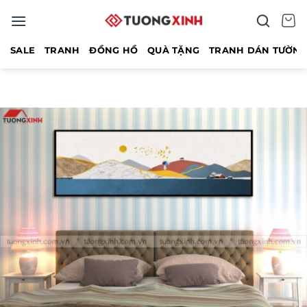
Bỏ
qua
nội
SALE
TRANH
ĐỒNG HỒ
QUÀ TẶNG
TRANH DÁN TƯỜN
dung