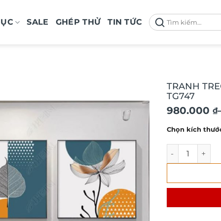
Tìm
MỤC
SALE
GHÉP THỬ
TIN TỨC
kiếm:
TRANH TRE
TG747
Khoảng
980.000
₫
giá:
Chọn kích thướ
từ
980.000 ₫
TRANH TREO T
đến
1.900.000 