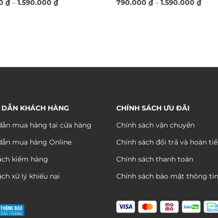
Khoảng
Kho
nh kim sang trọng TM04
00
₫
–
1.590.000
₫
hiệu ứng dát vàng sang trọn
790.000
₫
–
1.590.000
₫
giá:
giá:
từ
từ
790.000 ₫
790.
đến
đến
1.590.000 ₫
1.590
 DẪN KHÁCH HÀNG
CHÍNH SÁCH ƯU ĐÃI
ẫn mua hàng tại cửa hàng
Chính sách vận chuyển
dẫn mua hàng Online
Chính sách đổi trả và hoàn ti
ách kiểm hàng
Chính sách thanh toán
ch xử lý khiếu nại
Chính sách bảo mật thông ti