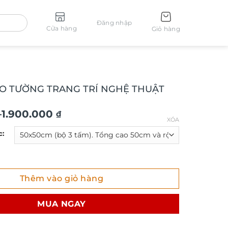
Đăng nhập
Cửa hàng
Giỏ hàng
O TƯỜNG TRANG TRÍ NGHỆ THUẬT
–
1.900.000
₫
XÓA
c:
ƯỜNG TRANG TRÍ NGHỆ THUẬT TG747 số lượng
Thêm vào giỏ hàng
₫
MUA NGAY