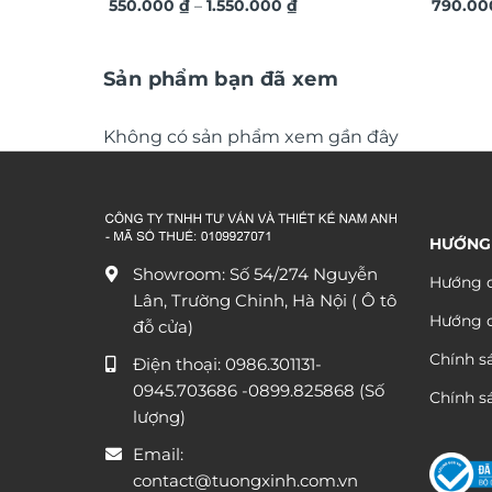
Khoảng
ứng dát vàng sang trọng TM011
550.000
₫
–
1.550.000
₫
vàng á
790.0
giá:
từ
550.000 ₫
đến
Sản phẩm bạn đã xem
1.550.000 ₫
Không có sản phẩm xem gần đây
HƯỚNG
Showroom: Số 54/274 Nguyễn
Hướng d
Lân, Trường Chinh, Hà Nội ( Ô tô
Hướng 
đỗ cửa)
Chính s
Điện thoại:
0986.301131
-
0945.703686
-0899.825868 (Số
Chính sá
lượng)
Email:
contact@tuongxinh.com.vn