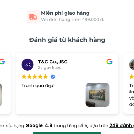
Miễn phí giao hàng
Với đơn hàng trên 499.000 đ.
Đánh giá từ khách hàng
T&C Co.,JSC
2 ngày trước
Tranh quá đẹp!
Tr
ản
và
đ
ểm xếp hạng
Google
:
4.9
trong tổng số 5,
dựa trên
249 đánh 