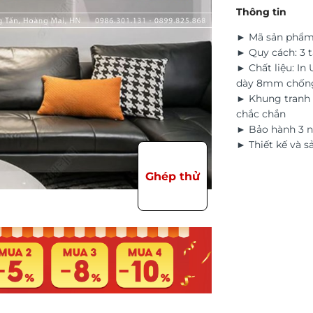
Thông tin
► Mã sản phẩm
► Quy cách: 3 
► Chất liệu: In
dày 8mm chốn
► Khung tranh 
chắc chắn
► Bảo hành 3 n
► Thiết kế và s
Ghép thử