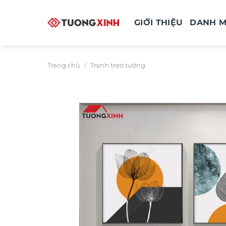
Bỏ
qua
GIỚI THIỆU
DANH 
nội
dung
Trang chủ
/
Tranh treo tường