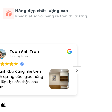
Hàng đẹp chất lượng cao
Khác biệt so với hàng rẻ trên thị trường.
Tuan Anh Tran
Long
2 ngày trước
5 ngày 
anh đẹp đúng như trên
Sản phẩm chất
h quảng cáo, giao hàng
thi công cẩn t
 lắp đặt cẩn thận, chu
thiện cao
áo
giá