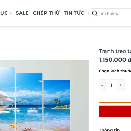
Tìm
MỤC
SALE
GHÉP THỬ
TIN TỨC
kiếm:
Tranh treo 
Khoảng
1.150.000
₫
giá:
Chọn kích thướ
từ
1.150.000 
Tranh treo tư
đến
1.670.000 
Thông tin