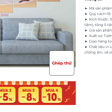
► Mã sản phẩm
► Quy cách 05 
► Kích thước: 
tấm), tổng 5 t
► Giá sản phẩm
► Xuất xứ: Tườ
► Giao hàng to
► Chất liệu in 
chống ẩm, vệ si
Ghép thử