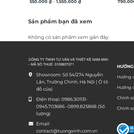
Khoảng
ứng dát vàng sang trọng TM011
550.000
₫
–
1.550.000
₫
vàng á
790.0
giá:
từ
550.000 ₫
đến
Sản phẩm bạn đã xem
1.550.000 ₫
Không có sản phẩm xem gần đây
HƯỚNG
Showroom: Số 54/274 Nguyễn
Hướng d
Lân, Trường Chinh, Hà Nội ( Ô tô
Hướng 
đỗ cửa)
Chính s
Điện thoại:
0986.301131
-
0945.703686
-0899.825868 (Số
Chính sá
lượng)
Email:
contact@tuongxinh.com.vn