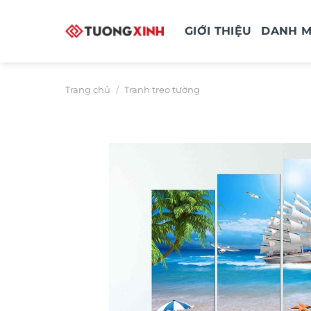
Bỏ
qua
GIỚI THIỆU
DANH 
nội
dung
Trang chủ
/
Tranh treo tường