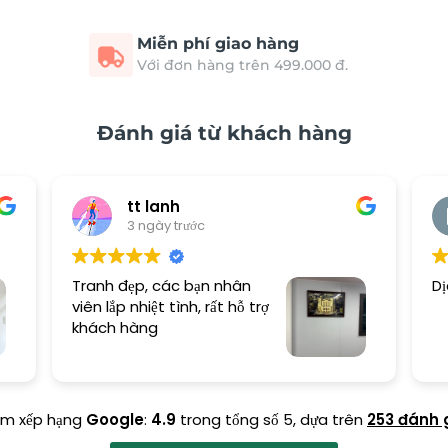
Miễn phí giao hàng
Với đơn hàng trên 499.000 đ.
Đánh giá từ khách hàng
tt lanh
3 ngày trước
Tranh đẹp, các bạn nhân
Dị
viên lắp nhiệt tình, rất hỗ trợ
khách hàng
ểm xếp hạng
Google
:
4.9
trong tổng số 5,
dựa trên
253 đánh 