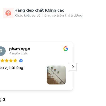
Hàng đẹp chất lượng cao
Khác biệt so với hàng rẻ trên thị trường.
phạm ngọc
cong 
4 ngày trước
4 ngày 
ch vụ hài lòng
Tranh đẹp, sho
giá