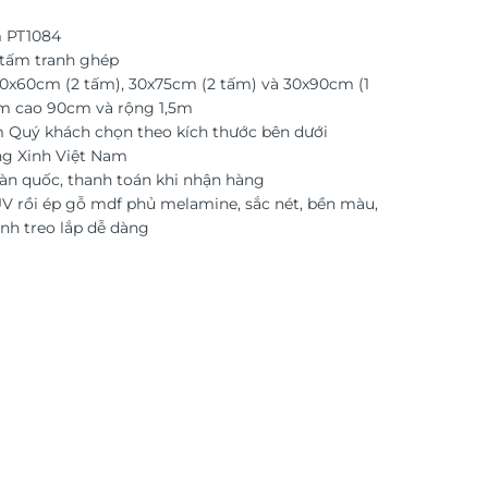
 PT1084
tấm tranh ghép
30x60cm (2 tấm), 30x75cm (2 tấm) và 30x90cm (1
ấm cao 90cm và rộng 1,5m
 Quý khách chọn theo kích thước bên dưới
ng Xinh Việt Nam
àn quốc, thanh toán khi nhận hàng
UV rồi ép gỗ mdf phủ melamine, sắc nét, bền màu,
nh treo lắp dễ dàng