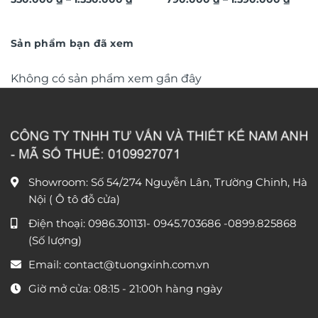
3D hiệu ứng dát vàng sang
3D dát vàng ánh kim sang
giá:
giá:
trọng TM011
từ
trọng TM04
từ
550.000 ₫
790.0
đến
đến
Sản phẩm bạn đã xem
1.550.000 ₫
1.590
Không có sản phẩm xem gần đây
Showroom: Số 54/274 Nguyễn Lân, Trường Chinh, Hà
Nội ( Ô tô đỗ cửa)
Điện thoại:
0986.301131
-
0945.703686
-0899.825868
(Số lượng)
Email:
contact@tuongxinh.com.vn
Giờ mở cửa: 08:15 - 21:00h hàng ngày