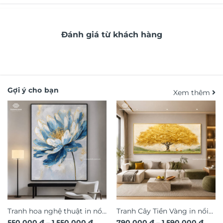
Đánh giá từ khách hàng
Gợi ý cho bạn
Xem thêm
Tranh hoa nghệ thuật in nổi
Tranh Cây Tiền Vàng in nổi
Khoảng
Khoả
550.000
₫
–
1.550.000
₫
790.000
₫
–
1.590.000
₫