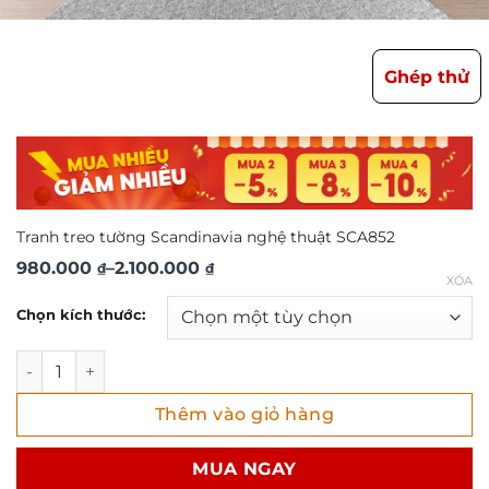
Ghép thử
Tranh treo tường Scandinavia nghệ thuật SCA852
Khoảng
980.000
–
2.100.000
₫
₫
XÓA
giá:
Chọn kích thước:
từ
980.000 ₫
Tranh treo tường Scandinavia nghệ thuật SCA852 số lượng
đến
Thêm vào giỏ hàng
2.100.000 ₫
MUA NGAY