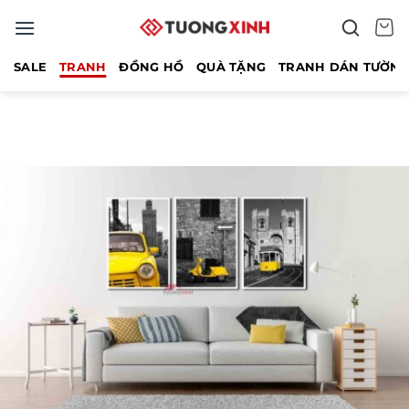
Bỏ
qua
nội
SALE
TRANH
ĐỒNG HỒ
QUÀ TẶNG
TRANH DÁN TƯỜN
dung