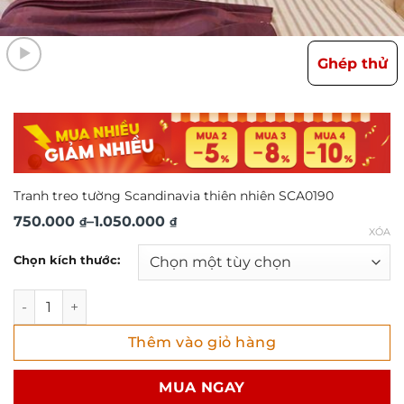
Ghép thử
Tranh treo tường Scandinavia thiên nhiên SCA0190
Khoảng
750.000
–
1.050.000
₫
₫
XÓA
giá:
Chọn kích thước:
từ
750.000 ₫
Tranh treo tường Scandinavia thiên nhiên SCA0190 số lượ
đến
Thêm vào giỏ hàng
1.050.000 ₫
MUA NGAY