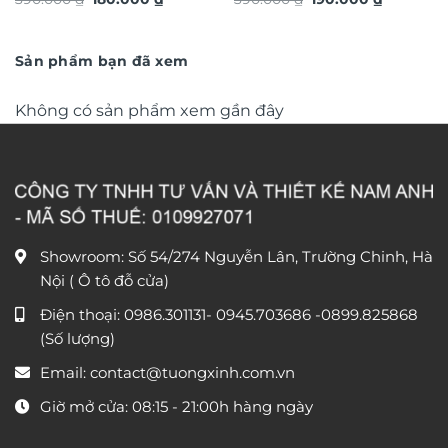
TG4924S
TG4926S
gốc
hiện
gốc
hiện
là:
tại
là:
tại
390.000 ₫.
là:
390.000 ₫.
là:
180.000 ₫.
190.000 ₫
Sản phẩm bạn đã xem
Không có sản phẩm xem gần đây
Showroom: Số 54/274 Nguyễn Lân, Trường Chinh, Hà
Nội ( Ô tô đỗ cửa)
Điện thoại:
0986.301131
-
0945.703686
-0899.825868
(Số lượng)
Email:
contact@tuongxinh.com.vn
Giờ mở cửa: 08:15 - 21:00h hàng ngày