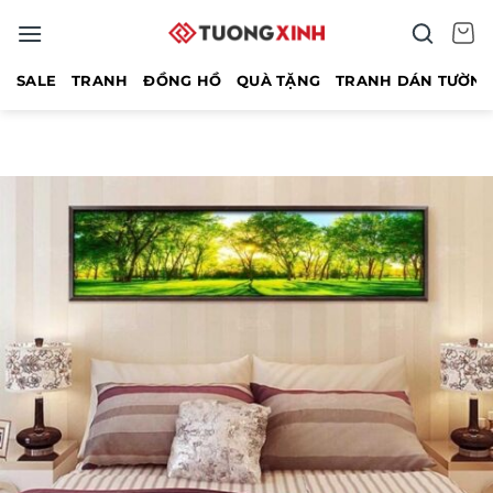
Bỏ
qua
nội
SALE
TRANH
ĐỒNG HỒ
QUÀ TẶNG
TRANH DÁN TƯỜN
dung