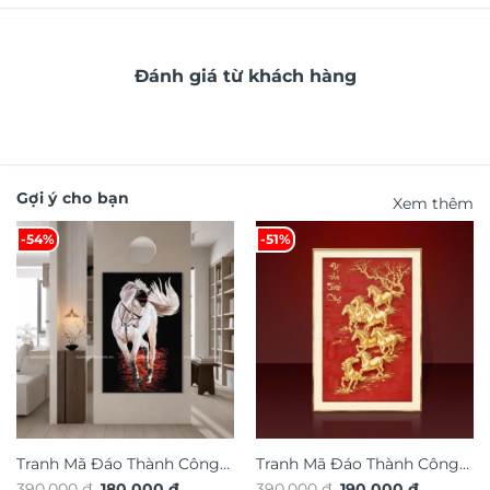
Đánh giá từ khách hàng
Gợi ý cho bạn
Xem thêm
-54%
-51%
Tranh Mã Đáo Thành Công
Tranh Mã Đáo Thành Công
Giá
Giá
Giá
Giá
390.000
₫
180.000
₫
390.000
₫
190.000
₫