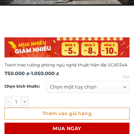
Tranh treo tường phòng ngủ nghệ thuật hiện đại SCA1134A
Khoảng
750.000
–
1.050.000
₫
₫
XÓA
giá:
Chọn kích thước:
từ
750.000 ₫
Tranh treo tường phòng ngủ nghệ thuật hiện đại SCA1134A
đến
Thêm vào giỏ hàng
1.050.000 ₫
MUA NGAY