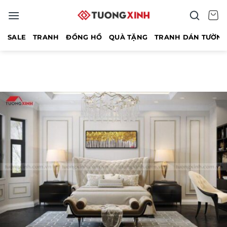
Bỏ
qua
nội
SALE
TRANH
ĐỒNG HỒ
QUÀ TẶNG
TRANH DÁN TƯỜN
dung