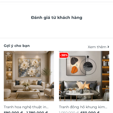
Đánh giá từ khách hàng
Gợi ý cho bạn
Xem thêm
-38%
Tranh hoa nghệ thuật in
Tranh đồng hồ khung kim
Khoảng
Giá
Giá
590.000
₫
–
1.380.000
₫
1.050.000
₫
650.000
₫