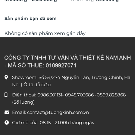
hiệu ứng dát vàng nổi 3D
loại cao cấp xu hướng trang
giá:
gốc
hiện
chi tiết TM327
từ
trí 2026 phong cách độc
là:
tại
590.000 ₫
1.050.000 ₫.
là:
đáo sang trọng TX868
đến
650.000
Sản phẩm bạn đã xem
1.380.000 ₫
Không có sản phẩm xem gần đây
Showroom: Số 54/274 Nguyễn Lân, Trường Chinh, Hà
Nội ( Ô tô đỗ cửa)
Điện thoại:
0986.301131
-
0945.703686
-0899.825868
(Số lượng)
Email:
contact@tuongxinh.com.vn
Giờ mở cửa: 08:15 - 21:00h hàng ngày