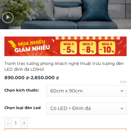
Tranh treo tường phòng khách nghệ thuật trừu tượng đèn
LED đính đá LD943
Khoảng
890.000
–
2.850.000
₫
₫
XÓA
giá:
Chọn kích thước:
từ
890.000 ₫
Chọn loại đèn Led
đến
2.850.000 ₫
Tranh treo tường phòng khách nghệ thuật trừu tượng đèn