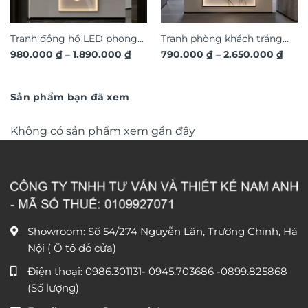
Tranh đồng hồ LED phong
Tranh phòng khách tráng
Khoảng
Khoả
980.000
₫
–
1.890.000
₫
790.000
₫
–
2.650.000
₫
cảnh 3D nghệ thuật DG365
gương đèn LED đính đá pha
giá:
giá:
từ
lê cao cấp LD1027
từ
980.000 ₫
790.
đến
đến
Sản phẩm bạn đã xem
1.890.000 ₫
2.650
Không có sản phẩm xem gần đây
Showroom: Số 54/274 Nguyễn Lân, Trường Chinh, Hà
Nội ( Ô tô đỗ cửa)
Điện thoại:
0986.301131
-
0945.703686
-0899.825868
(Số lượng)