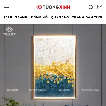
Bỏ
qua
nội
SALE
TRANH
ĐỒNG HỒ
QUÀ TẶNG
TRANH DÁN TƯỜN
dung