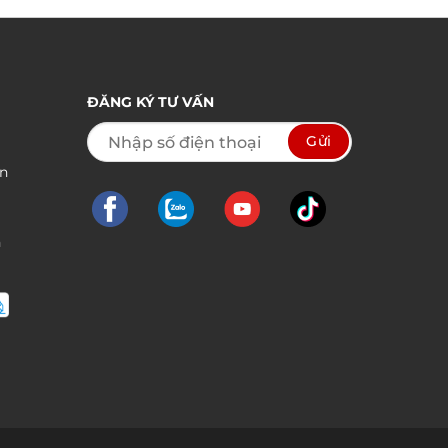
từ
00 ₫
680.000 ₫
đến
00 ₫
1.290.000 ₫
ĐĂNG KÝ TƯ VẤN
ền
n