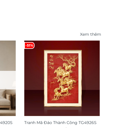
Xem thêm
-51%
-49%
G4920S
Tranh Mã Đáo Thành Công TG4926S
Tranh đồn