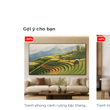
Gợi ý cho bạn
-50%
-41%
Tranh phong cảnh ruộng bậc thang
Tranh h