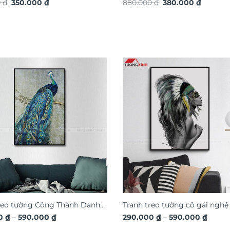
Giá
Giá
Giá
Giá
t vàng TG4927S
0
₫
350.000
₫
880.000
₫
380.000
₫
gốc
hiện
gốc
hiện
là:
tại
là:
tại
590.000 ₫.
là:
880.000 ₫.
là:
350.000 ₫.
380.000
reo tường Công Thành Danh
Tranh treo tường cô gái nghệ
Khoảng
Khoả
A1597
00
₫
–
590.000
₫
NT1632
290.000
₫
–
590.000
₫
giá:
giá: