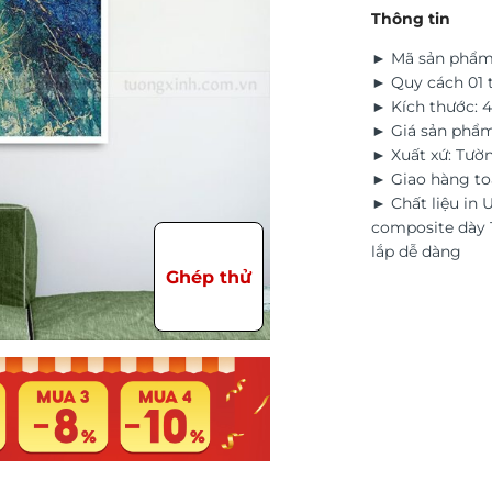
Thông tin
► Mã sản phẩm
► Quy cách 01 
► Kích thước: 
► Giá sản phẩm
► Xuất xứ: Tườ
► Giao hàng to
► Chất liệu in
composite dày 1
lắp dễ dàng
Ghép thử