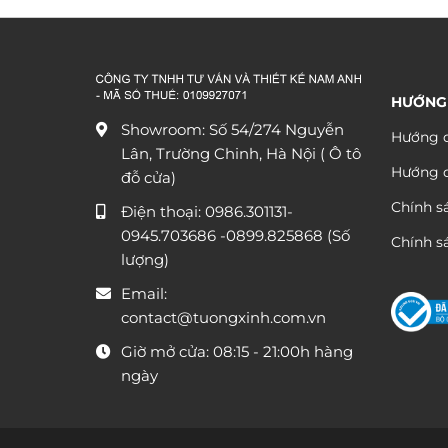
từ
290.000 ₫
đến
590.000 ₫
HƯỚNG
Showroom: Số 54/274 Nguyễn
Hướng d
Lân, Trường Chinh, Hà Nội ( Ô tô
Hướng 
đỗ cửa)
Chính s
Điện thoại:
0986.301131
-
0945.703686
-0899.825868 (Số
Chính sá
lượng)
Email:
contact@tuongxinh.com.vn
Giờ mở cửa: 08:15 - 21:00h hàng
ngày