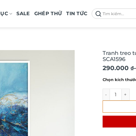
Tìm
MỤC
SALE
GHÉP THỬ
TIN TỨC
kiếm:
Tranh treo 
SCA1596
Khoảng
290.000
₫
giá:
Chọn kích thướ
từ
290.000 ₫
Tranh treo tườ
đến
590.000 ₫