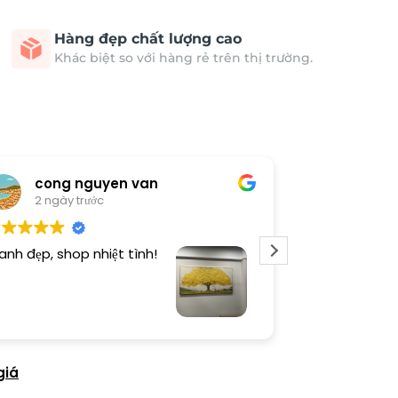
Hàng đẹp chất lượng cao
Khác biệt so với hàng rẻ trên thị trường.
cong nguyen van
Thươn
2 ngày trước
2 ngày 
anh đẹp, shop nhiệt tình!
Dịch vụ chu đá
tình. Sản phẩ
giá