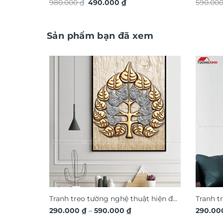
Giá
Giá
TG4919S
980.000
₫
490.000
₫
ứng dá
590.00
gốc
hiện
là:
tại
980.000 ₫.
là:
490.000 ₫.
Sản phẩm bạn đã xem
Tranh treo tường nghệ thuật hiện đại
Tranh t
Khoảng
SCA1594
290.000
₫
–
590.000
₫
Toại SC
290.0
giá: