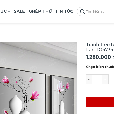
Tìm
MỤC
SALE
GHÉP THỬ
TIN TỨC
kiếm:
Tranh treo 
Lan TG4734
Khoảng
1.280.000
giá:
Chọn kích thướ
từ
1.280.000 
Tranh treo tườ
đến
1.550.000 