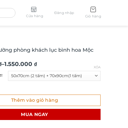
Đăng nhập
Cửa hàng
Giỏ hàng
tường phòng khách lục bình hoa Mộc
–
1.550.000
₫
₫
XÓA
c:
₫
ng phòng khách lục bình hoa Mộc Lan TG4734 số lượng
Thêm vào giỏ hàng
₫
MUA NGAY