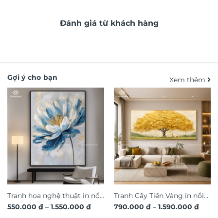
Đánh giá từ khách hàng
Gợi ý cho bạn
Xem thêm
Tranh hoa nghệ thuật in nổi
Tranh Cây Tiền Vàng in nổi
Khoảng
Khoả
550.000
₫
–
1.550.000
₫
790.000
₫
–
1.590.000
₫
3D hiệu ứng dát vàng sang
3D dát vàng ánh kim sang
giá:
giá: