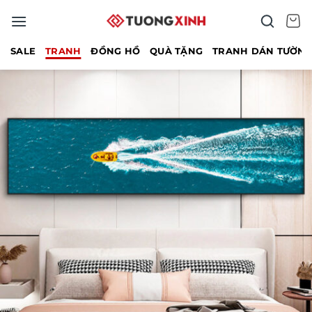
Bỏ
qua
nội
SALE
TRANH
ĐỒNG HỒ
QUÀ TẶNG
TRANH DÁN TƯỜN
dung