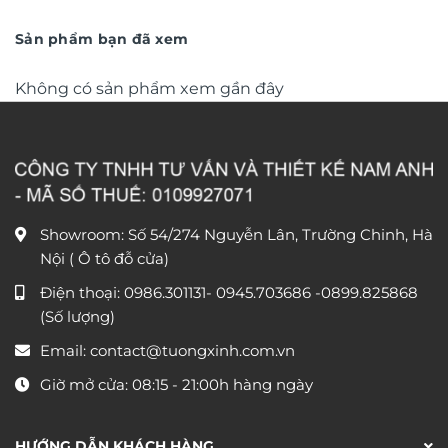
trọng TM011
từ
trọng TM04
từ
550.000 ₫
790.0
đến
đến
Sản phẩm bạn đã xem
1.550.000 ₫
1.590
Không có sản phẩm xem gần đây
Showroom: Số 54/274 Nguyễn Lân, Trường Chinh, Hà
Nội ( Ô tô đỗ cửa)
Điện thoại:
0986.301131
-
0945.703686
-0899.825868
(Số lượng)
Email:
contact@tuongxinh.com.vn
Giờ mở cửa: 08:15 - 21:00h hàng ngày
HƯỚNG DẪN KHÁCH HÀNG