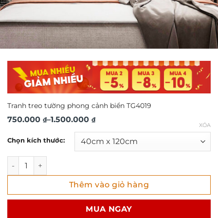
Tranh treo tường phong cảnh biển TG4019
Khoảng
750.000
–
1.500.000
₫
₫
XÓA
giá:
Chọn kích thước:
từ
750.000 ₫
Tranh treo tường phong cảnh biển TG4019 số lượng
đến
Thêm vào giỏ hàng
1.500.000 ₫
MUA NGAY