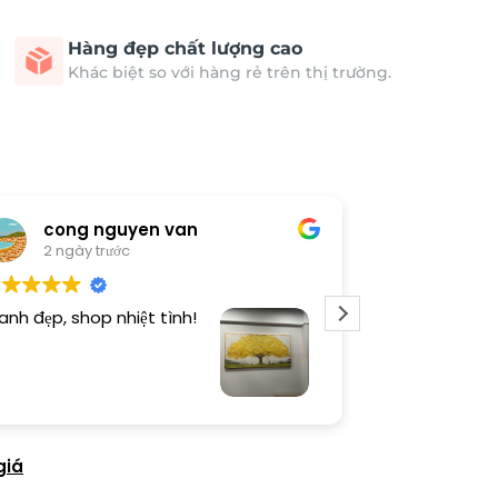
Hàng đẹp chất lượng cao
Khác biệt so với hàng rẻ trên thị trường.
cong nguyen van
Thươn
2 ngày trước
3 ngày 
anh đẹp, shop nhiệt tình!
Dịch vụ chu đá
tình. Sản phẩ
giá