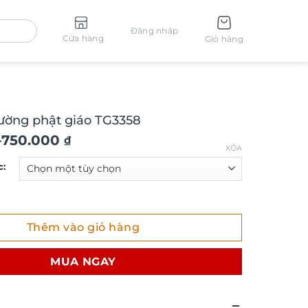
Đăng nhập
Cửa hàng
Giỏ hàng
tường phật giáo TG3358
–
750.000
₫
XÓA
c:
ng phật giáo TG3358 số lượng
Thêm vào giỏ hàng
MUA NGAY