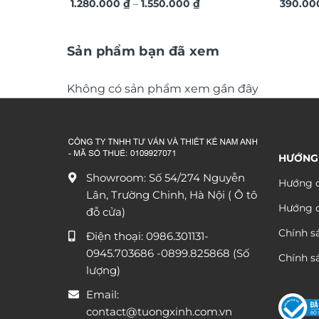
Khoảng
1.280.000
₫
–
1.550.000
₫
390.0
giá:
từ
1.280.000 ₫
đến
Sản phẩm bạn đã xem
1.550.000 ₫
Không có sản phẩm xem gần đây
HƯỚNG
Showroom: Số 54/274 Nguyễn
Hướng d
Lân, Trường Chinh, Hà Nội ( Ô tô
Hướng 
đỗ cửa)
Chính s
Điện thoại:
0986.301131
-
0945.703686
-0899.825868 (Số
Chính sá
lượng)
Email:
contact@tuongxinh.com.vn