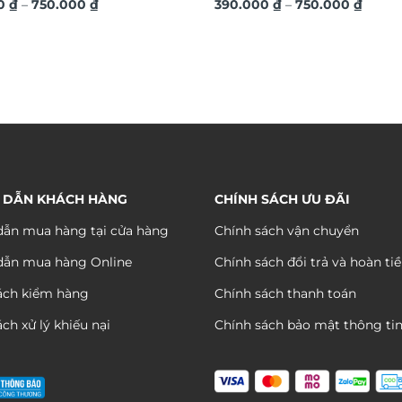
Khoảng
Khoả
00
₫
–
750.000
₫
TG3045
390.000
₫
–
750.000
₫
giá:
giá:
từ
từ
390.000 ₫
390.0
đến
đến
750.000 ₫
750.0
 DẪN KHÁCH HÀNG
CHÍNH SÁCH ƯU ĐÃI
ẫn mua hàng tại cửa hàng
Chính sách vận chuyển
dẫn mua hàng Online
Chính sách đổi trả và hoàn ti
ách kiểm hàng
Chính sách thanh toán
ch xử lý khiếu nại
Chính sách bảo mật thông ti