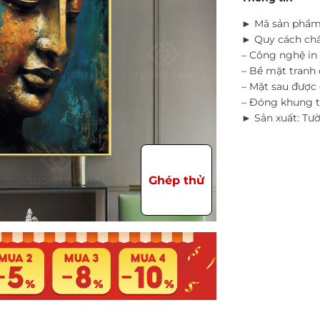
► Mã sản phẩm
► Quy cách chấ
– Công nghệ in 
– Bề mặt tranh 
– Mặt sau đượ
– Đóng khung t
► Sản xuất: Tư
Ghép thử