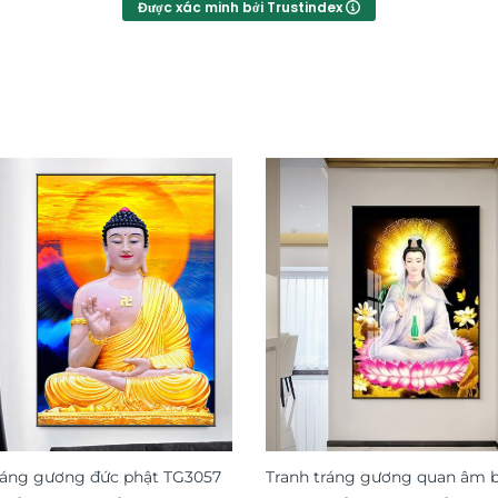
Được xác minh bởi Trustindex
ráng gương đức phật TG3057
Tranh tráng gương quan âm b