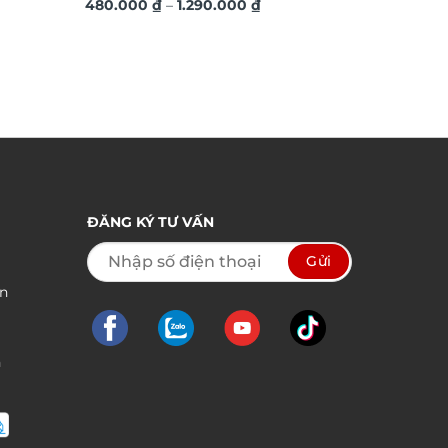
ng
Khoảng
480.000
₫
–
1.290.000
₫
980.000
giá:
từ
00 ₫
480.000 ₫
đến
00 ₫
1.290.000 ₫
ĐĂNG KÝ TƯ VẤN
ền
n