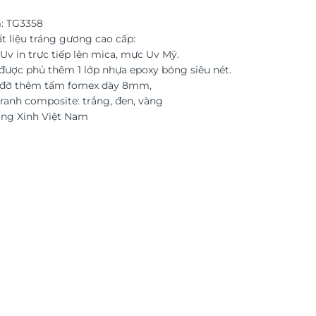
: TG3358
t liệu tráng gương cao cấp:
Uv in trực tiếp lên mica, mực Uv Mỹ.
được phủ thêm 1 lớp nhựa epoxy bóng siêu nét.
c đỡ thêm tấm fomex dày 8mm,
ranh composite: trắng, đen, vàng
ờng Xinh Việt Nam