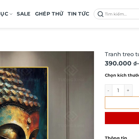
Tìm
MỤC
SALE
GHÉP THỬ
TIN TỨC
kiếm:
Tranh treo 
Khoảng
390.000
₫
giá:
Chọn kích thướ
từ
390.000 ₫
Tranh treo tườ
đến
750.000 ₫
Thông tin