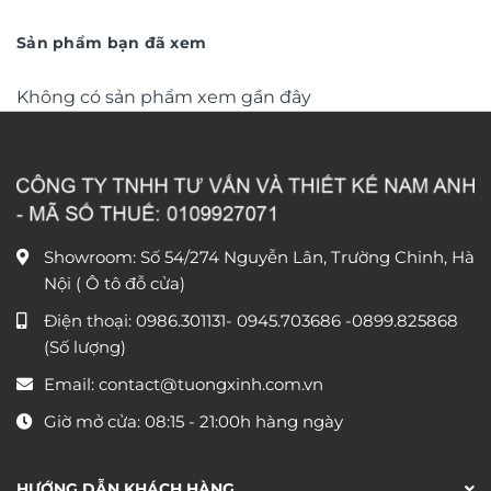
trọng TM011
từ
trọng TM04
từ
550.000 ₫
790.0
đến
đến
Sản phẩm bạn đã xem
1.550.000 ₫
1.590
Không có sản phẩm xem gần đây
Showroom: Số 54/274 Nguyễn Lân, Trường Chinh, Hà
Nội ( Ô tô đỗ cửa)
Điện thoại:
0986.301131
-
0945.703686
-0899.825868
(Số lượng)
Email:
contact@tuongxinh.com.vn
Giờ mở cửa: 08:15 - 21:00h hàng ngày
HƯỚNG DẪN KHÁCH HÀNG