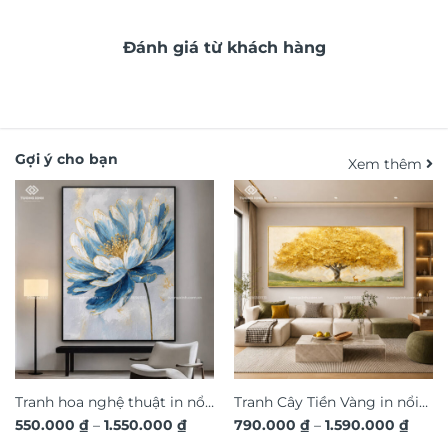
Đánh giá từ khách hàng
Gợi ý cho bạn
Xem thêm
Tranh hoa nghệ thuật in nổi
Tranh Cây Tiền Vàng in nổi
Khoảng
Khoả
550.000
₫
–
1.550.000
₫
790.000
₫
–
1.590.000
₫
3D hiệu ứng dát vàng sang
3D dát vàng ánh kim sang
giá:
giá: