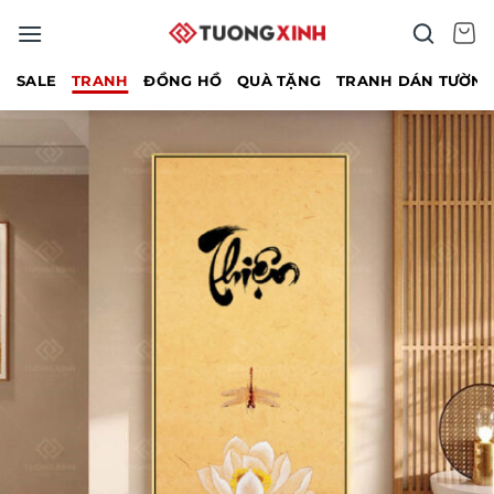
Bỏ
qua
nội
SALE
TRANH
ĐỒNG HỒ
QUÀ TẶNG
TRANH DÁN TƯỜN
dung