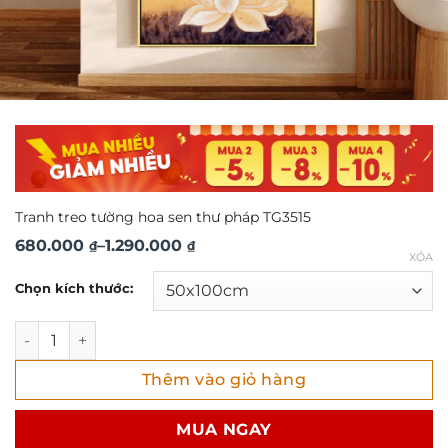
Tranh treo tường hoa sen thư pháp TG3515
Khoảng
680.000
–
1.290.000
₫
₫
XÓA
giá:
Chọn kích thước:
từ
680.000 ₫
Tranh treo tường hoa sen thư pháp TG3515 số lượng
đến
Thêm vào giỏ hàng
1.290.000 ₫
MUA NGAY