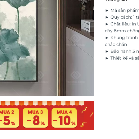
► Mã sản phẩm
► Quy cách: 1 
► Chất liệu: In
dày 8mm chốn
► Khung tranh 
chắc chắn
► Bảo hành 3 n
► Thiết kế và s