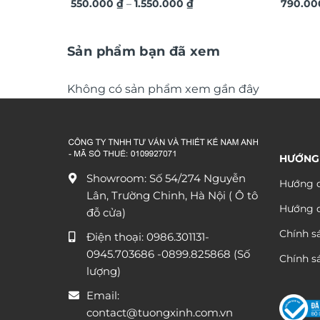
Khoảng
ứng dát vàng sang trọng TM011
550.000
₫
–
1.550.000
₫
vàng á
790.0
giá:
từ
550.000 ₫
đến
Sản phẩm bạn đã xem
1.550.000 ₫
Không có sản phẩm xem gần đây
HƯỚNG
Showroom: Số 54/274 Nguyễn
Hướng d
Lân, Trường Chinh, Hà Nội ( Ô tô
Hướng 
đỗ cửa)
Chính s
Điện thoại:
0986.301131
-
0945.703686
-0899.825868 (Số
Chính sá
lượng)
Email:
contact@tuongxinh.com.vn