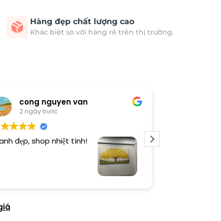
Hàng đẹp chất lượng cao
Khác biệt so với hàng rẻ trên thị trường.
cong nguyen van
Thươn
2 ngày trước
3 ngày 
anh đẹp, shop nhiệt tình!
Dịch vụ chu đá
tình. Sản phẩ
giá