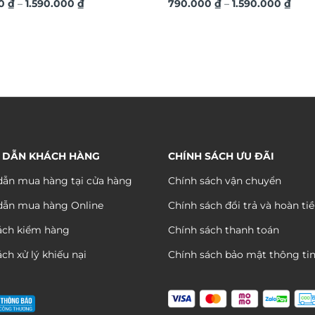
Khoảng
Kho
nh kim sang trọng TM04
00
₫
–
1.590.000
₫
hiệu ứng dát vàng sang trọn
790.000
₫
–
1.590.000
₫
giá:
giá:
từ
từ
790.000 ₫
790.
đến
đến
1.590.000 ₫
1.590
 DẪN KHÁCH HÀNG
CHÍNH SÁCH ƯU ĐÃI
ẫn mua hàng tại cửa hàng
Chính sách vận chuyển
dẫn mua hàng Online
Chính sách đổi trả và hoàn ti
ách kiểm hàng
Chính sách thanh toán
ch xử lý khiếu nại
Chính sách bảo mật thông ti