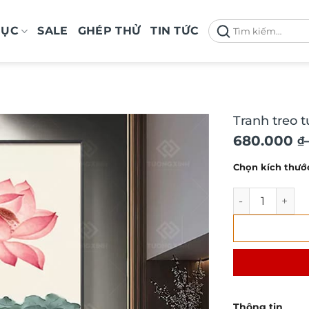
Tìm
MỤC
SALE
GHÉP THỬ
TIN TỨC
kiếm:
Tranh treo 
Khoảng
680.000
₫
giá:
Chọn kích thướ
từ
680.000 ₫
Tranh treo tườ
đến
1.290.000 
Thông tin