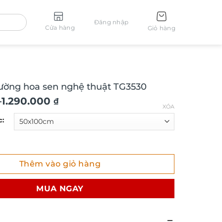
Đăng nhập
Cửa hàng
Giỏ hàng
tường hoa sen nghệ thuật TG3530
–
1.290.000
₫
XÓA
c:
ng hoa sen nghệ thuật TG3530 số lượng
Thêm vào giỏ hàng
₫
MUA NGAY