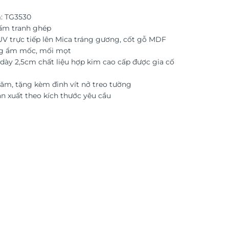
: TG3530
tấm tranh ghép
 UV trực tiếp lên Mica tráng gương, cốt gỗ MDF
g ẩm mốc, mối mọt
dày 2,5cm chất liệu hợp kim cao cấp được gia cố
ăm, tặng kèm đinh vít nở treo tường
ản xuất theo kích thước yêu cầu