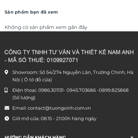
trọng TM011
từ
trọng TM04
từ
550.000 ₫
790.0
đến
đến
Sản phẩm bạn đã xem
1.550.000 ₫
1.590
Không có sản phẩm xem gần đây
Showroom: Số 54/274 Nguyễn Lân, Trường Chinh, Hà
Nội ( Ô tô đỗ cửa)
Điện thoại:
0986.301131
-
0945.703686
-0899.825868
(Số lượng)
Email:
contact@tuongxinh.com.vn
Giờ mở cửa: 08:15 - 21:00h hàng ngày
HƯỚNG DẪN KHÁCH HÀNG