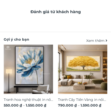
Đánh giá từ khách hàng
Gợi ý cho bạn
Xem thêm
Tranh hoa nghệ thuật in nổi
Tranh Cây Tiền Vàng in nổi
Khoảng
Khoả
550.000
₫
–
1.550.000
₫
790.000
₫
–
1.590.000
₫
3D hiệu ứng dát vàng sang
3D dát vàng ánh kim sang
giá:
giá: