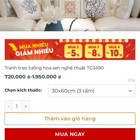
Tranh treo tường hoa sen nghệ thuật TG3490
Khoảng
720.000
–
1.950.000
₫
₫
XÓA
giá:
Chọn kích thước:
từ
720.000 ₫
Tranh treo tường hoa sen nghệ thuật TG3490 số lượng
đến
Thêm vào giỏ hàng
1.950.000 ₫
MUA NGAY