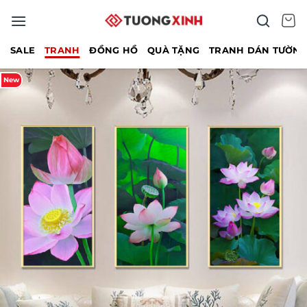
Bỏ
qua
nội
SALE
TRANH
ĐỒNG HỒ
QUÀ TẶNG
TRANH DÁN TƯỜN
dung
New