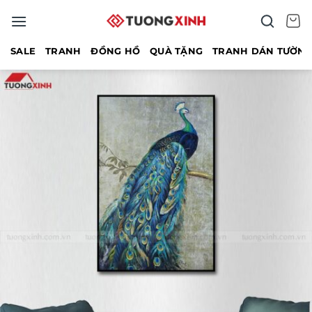
Bỏ
qua
nội
SALE
TRANH
ĐỒNG HỒ
QUÀ TẶNG
TRANH DÁN TƯỜN
dung