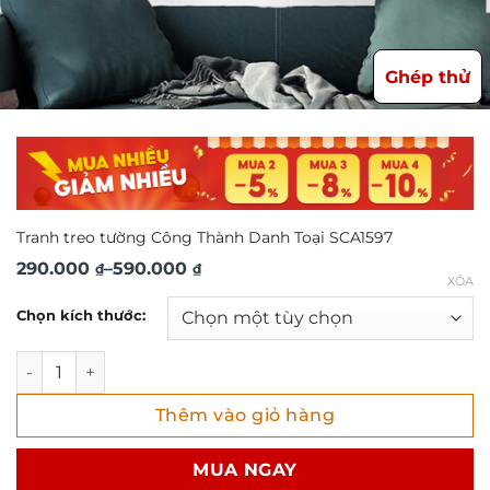
Ghép thử
Tranh treo tường Công Thành Danh Toại SCA1597
Khoảng
290.000
–
590.000
₫
₫
XÓA
giá:
Chọn kích thước:
từ
290.000 ₫
Tranh treo tường Công Thành Danh Toại SCA1597 số lượng
đến
Thêm vào giỏ hàng
590.000 ₫
MUA NGAY