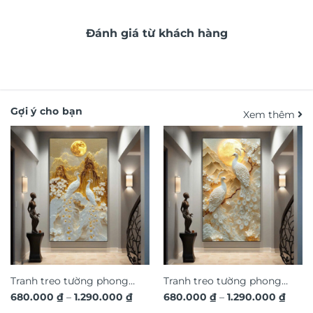
Đánh giá từ khách hàng
Gợi ý cho bạn
Xem thêm
Tranh treo tường phong
Tranh treo tường phong
Khoảng
Khoả
680.000
₫
–
1.290.000
₫
680.000
₫
–
1.290.000
₫
thủy đôi công uyên ương
thủy đôi công uyên ương
giá:
giá: