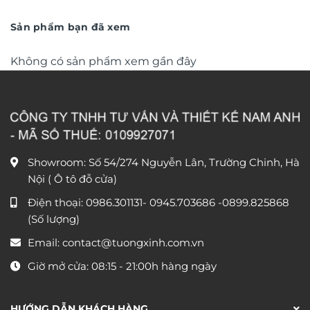
phú quý TG9616
từ
phú quý TG9659
từ
680.000 ₫
680.0
đến
đến
Sản phẩm bạn đã xem
1.290.000 ₫
1.290
Không có sản phẩm xem gần đây
Showroom: Số 54/274 Nguyễn Lân, Trường Chinh, Hà
Nội ( Ô tô đỗ cửa)
Điện thoại:
0986.301131
-
0945.703686
-0899.825868
(Số lượng)
Email:
contact@tuongxinh.com.vn
Giờ mở cửa: 08:15 - 21:00h hàng ngày
HƯỚNG DẪN KHÁCH HÀNG