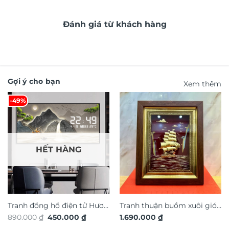
Đánh giá từ khách hàng
Gợi ý cho bạn
Xem thêm
-49%
HẾT HÀNG
Tranh đồng hồ điện tử Hươu
Tranh thuận buồm xuôi gió
Giá
Giá
890.000
₫
450.000
₫
1.690.000
₫
Tài Lộc TG4916S
quà tặng cao cấp TDV19
gốc
hiện