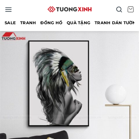
Bỏ
qua
nội
SALE
TRANH
ĐỒNG HỒ
QUÀ TẶNG
TRANH DÁN TƯỜN
dung