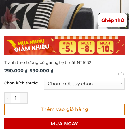
Ghép thử
Tranh treo tường cô gái nghệ thuật NT1632
Khoảng
290.000
–
590.000
₫
₫
XÓA
giá:
Chọn kích thước:
từ
290.000 ₫
Tranh treo tường cô gái nghệ thuật NT1632 số lượng
đến
Thêm vào giỏ hàng
590.000 ₫
MUA NGAY