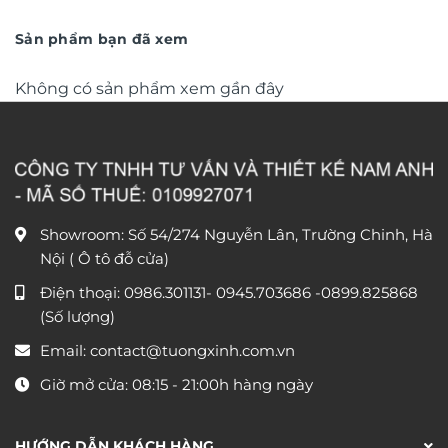
là:
tại
890.000 ₫.
là:
450.000 ₫.
Sản phẩm bạn đã xem
Không có sản phẩm xem gần đây
Showroom: Số 54/274 Nguyễn Lân, Trường Chinh, Hà
Nội ( Ô tô đỗ cửa)
Điện thoại:
0986.301131
-
0945.703686
-0899.825868
(Số lượng)
Email:
contact@tuongxinh.com.vn
Giờ mở cửa: 08:15 - 21:00h hàng ngày
HƯỚNG DẪN KHÁCH HÀNG