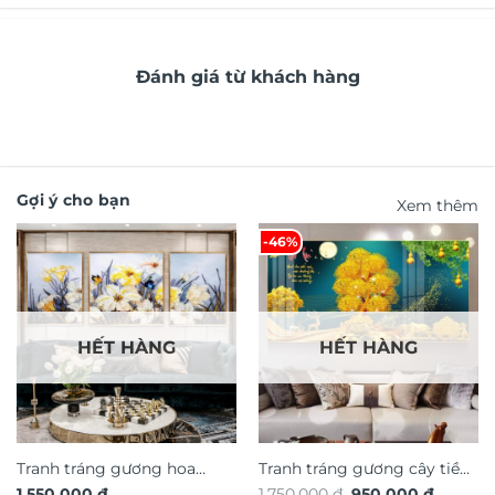
Đánh giá từ khách hàng
Gợi ý cho bạn
Xem thêm
-46%
HẾT HÀNG
HẾT HÀNG
Tranh tráng gương hoa
Tranh tráng gương cây tiền
Giá
Giá
1.550.000
₫
1.750.000
₫
950.000
₫