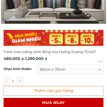
Tranh treo tường cánh đồng hoa Hướng Dương TG1457
Khoảng
480.000
–
1.290.000
₫
₫
XÓA
giá:
Chọn kích thước:
từ
480.000 ₫
Tranh treo tường cánh đồng hoa Hướng Dương TG1457 số 
đến
Thêm vào giỏ hàng
1.290.000 ₫
MUA NGAY