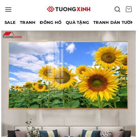
Bỏ
qua
nội
SALE
TRANH
ĐỒNG HỒ
QUÀ TẶNG
TRANH DÁN TƯỜN
dung