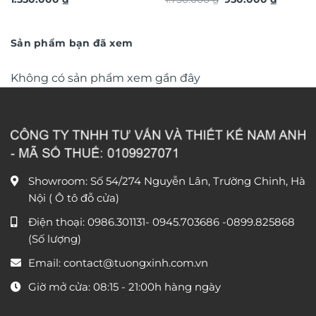
nghệ thuật TG4914S
vàng phong thủy TG4913S
gốc
hiện
là:
tại
1.750.000 ₫.
là:
950.000
Sản phẩm bạn đã xem
Không có sản phẩm xem gần đây
Showroom: Số 54/274 Nguyễn Lân, Trường Chinh, Hà
Nội ( Ô tô đỗ cửa)
Điện thoại:
0986.301131
-
0945.703686
-0899.825868
(Số lượng)
Email:
contact@tuongxinh.com.vn
Giờ mở cửa: 08:15 - 21:00h hàng ngày