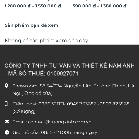
Khoảng
Khoả
1.280.000
₫
–
1.550.000
₫
590.000
₫
–
1.380.000
₫
hươu 3D hiện đại TG4543
dát vàng hoa nghệ thuật in
giá:
giá:
từ
nổi 3D cao cấp TM329
từ
1.280.000 ₫
590.0
đến
đến
Sản phẩm bạn đã xem
1.550.000 ₫
1.380
Không có sản phẩm xem gần đây
Showroom: Số 54/274 Nguyễn Lân, Trường Chinh, Hà
Nội ( Ô tô đỗ cửa)
Điện thoại:
0986.301131
-
0945.703686
-0899.825868
(Số lượng)
Email:
contact@tuongxinh.com.vn
Giờ mở cửa: 08:15 - 21:00h hàng ngày