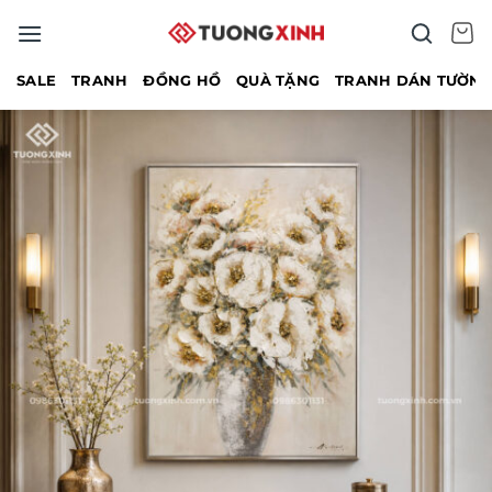
Bỏ
qua
nội
SALE
TRANH
ĐỒNG HỒ
QUÀ TẶNG
TRANH DÁN TƯỜN
dung