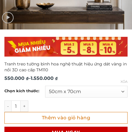
Tranh treo tường bình hoa nghệ thuật hiệu ứng dát vàng in
nổi 3D cao cấp TM110
Khoảng
550.000
–
1.550.000
₫
₫
XÓA
giá:
Chọn kích thước:
từ
550.000 ₫
Tranh treo tường bình hoa nghệ thuật hiệu ứng dát vàng i
đến
Thêm vào giỏ hàng
1.550.000 ₫