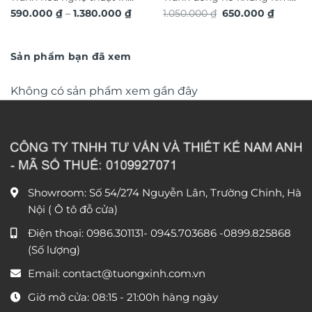
Khoảng
Giá
Giá
590.000
₫
–
1.380.000
₫
1.050.000
₫
650.000
₫
hiệu ứng dát vàng nổi 3D
loại cao cấp xu hướng trang
giá:
gốc
hiện
chi tiết TM327
từ
trí 2026 phong cách độc
là:
tại
590.000 ₫
1.050.000 ₫.
là:
đáo sang trọng TX868
đến
650.000
Sản phẩm bạn đã xem
1.380.000 ₫
Không có sản phẩm xem gần đây
Showroom: Số 54/274 Nguyễn Lân, Trường Chinh, Hà
Nội ( Ô tô đỗ cửa)
Điện thoại:
0986.301131
-
0945.703686
-0899.825868
(Số lượng)
Email:
contact@tuongxinh.com.vn
Giờ mở cửa: 08:15 - 21:00h hàng ngày