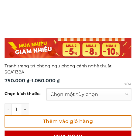
Tranh trang trí phòng ngủ phong cảnh nghệ thuật
SCA1138A
Khoảng
750.000
–
1.050.000
₫
₫
XÓA
giá:
Chọn kích thước:
từ
750.000 ₫
Tranh trang trí phòng ngủ phong cảnh nghệ thuật SCA113
đến
Thêm vào giỏ hàng
1.050.000 ₫