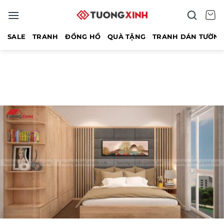
Bỏ
qua
nội
SALE
TRANH
ĐỒNG HỒ
QUÀ TẶNG
TRANH DÁN TƯỜN
dung