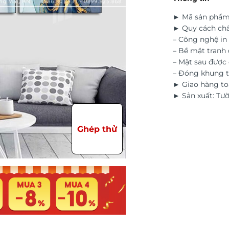
► Mã sản phẩm
► Quy cách chấ
– Công nghệ in 
– Bề mặt tranh 
– Mặt sau đượ
– Đóng khung t
► Giao hàng to
► Sản xuất: Tư
Ghép thử