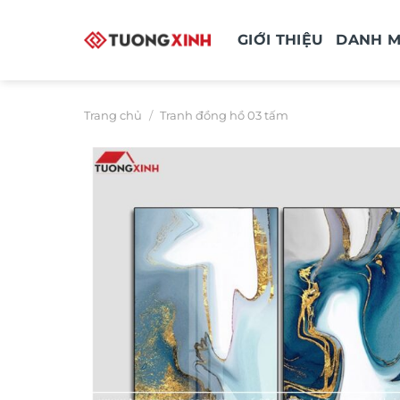
Bỏ
qua
GIỚI THIỆU
DANH 
nội
dung
Trang chủ
/
Tranh đồng hồ 03 tấm