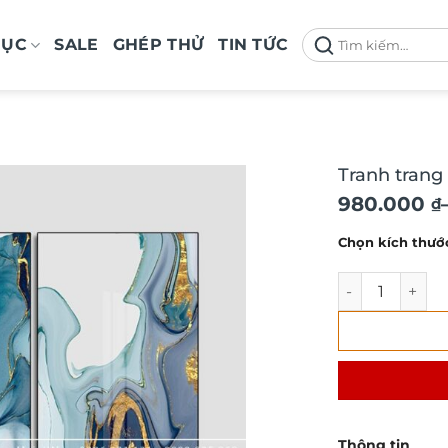
Tìm
MỤC
SALE
GHÉP THỬ
TIN TỨC
kiếm:
Tranh trang
Khoảng
980.000
₫
giá:
Chọn kích thướ
từ
980.000 ₫
Tranh trang tr
đến
2.100.000 
Thông tin