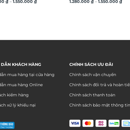
Khoảng
Kho
ệ thuật TG4686
000
₫
–
1.550.000
₫
TG4684
1.280.000
₫
–
1.550.000
₫
giá:
giá:
từ
từ
1.280.000 ₫
1.28
đến
đến
1.550.000 ₫
1.55
 DẪN KHÁCH HÀNG
CHÍNH SÁCH ƯU ĐÃI
ẫn mua hàng tại cửa hàng
Chính sách vận chuyển
dẫn mua hàng Online
Chính sách đổi trả và hoàn ti
ách kiểm hàng
Chính sách thanh toán
ch xử lý khiếu nại
Chính sách bảo mật thông ti