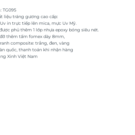
: TG095
t liệu tráng gương cao cấp:
Uv in trực tiếp lên mica, mực Uv Mỹ.
được phủ thêm 1 lớp nhựa epoxy bóng siêu nét.
c đỡ thêm tấm fomex dày 8mm,
ranh composite: trắng, đen, vàng
àn quốc, thanh toán khi nhận hàng
ờng Xinh Việt Nam