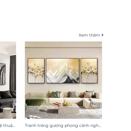
Xem thêm
ệ thuật
Tranh tráng gương phong cảnh nghệ
Tranh pho