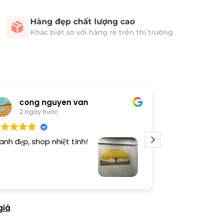
Hàng đẹp chất lượng cao
Khác biệt so với hàng rẻ trên thị trường.
cong nguyen van
Thươn
2 ngày trước
3 ngày 
anh đẹp, shop nhiệt tình!
Dịch vụ chu đá
tình. Sản phẩ
giá