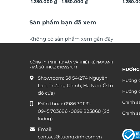
Khoảng
hiện đại TG4543
1.280.000
₫
–
1.550.000
₫
3D ngh
1.280.
giá:
từ
1.280.000 ₫
đến
Sản phẩm bạn đã xem
1.550.000 ₫
Không có sản phẩm xem gần đây
HƯỚNG
Showroom: Số 54/274 Nguyễn
Hướng d
Lân, Trường Chinh, Hà Nội ( Ô tô
Hướng 
đỗ cửa)
Chính s
Điện thoại:
0986.301131
-
0945.703686
-0899.825868 (Số
Chính sá
lượng)
Email:
contact@tuongxinh.com.vn