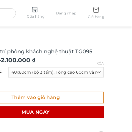
Đăng nhập
Cửa hàng
Giỏ hàng
 trí phòng khách nghệ thuật TG095
–
2.100.000
₫
XÓA
c:
í phòng khách nghệ thuật TG095 số lượng
Thêm vào giỏ hàng
₫
MUA NGAY