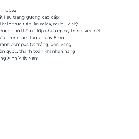
: TG052
t liệu tráng gương cao cấp:
Uv in trực tiếp lên mica, mực Uv Mỹ.
được phủ thêm 1 lớp nhựa epoxy bóng siêu nét.
c đỡ thêm tấm fomex dày 8mm,
ranh composite: trắng, đen, vàng
àn quốc, thanh toán khi nhận hàng
ờng Xinh Việt Nam