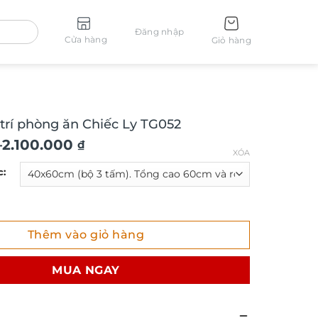
Đăng nhập
Cửa hàng
Giỏ hàng
 trí phòng ăn Chiếc Ly TG052
–
2.100.000
₫
XÓA
c:
í phòng ăn Chiếc Ly TG052 số lượng
Thêm vào giỏ hàng
₫
MUA NGAY