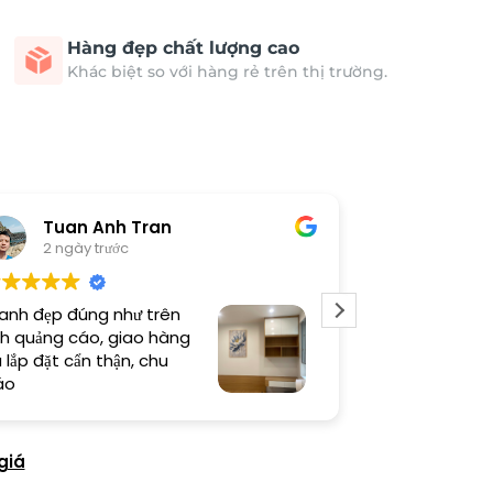
Hàng đẹp chất lượng cao
Khác biệt so với hàng rẻ trên thị trường.
Tuan Anh Tran
Long
2 ngày trước
5 ngày 
anh đẹp đúng như trên
Sản phẩm chất
h quảng cáo, giao hàng
thi công cẩn t
 lắp đặt cẩn thận, chu
thiện cao
áo
giá