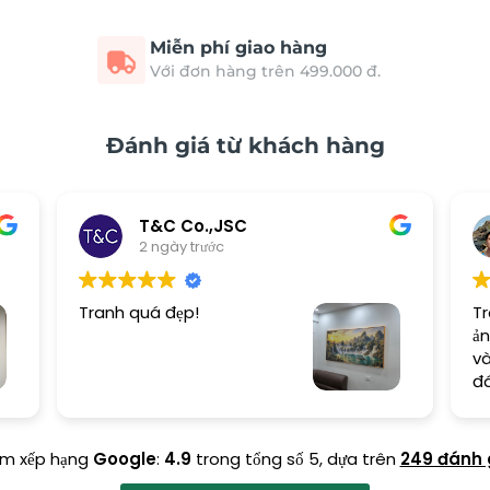
Miễn phí giao hàng
Với đơn hàng trên 499.000 đ.
Đánh giá từ khách hàng
T&C Co.,JSC
2 ngày trước
Tranh quá đẹp!
Tr
ản
và
đ
ểm xếp hạng
Google
:
4.9
trong tổng số 5,
dựa trên
249 đánh 