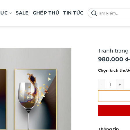
Tìm
MỤC
SALE
GHÉP THỬ
TIN TỨC
kiếm:
Tranh trang
Khoảng
980.000
₫
giá:
Chọn kích thướ
từ
980.000 ₫
Tranh trang tr
đến
2.100.000 
Thông tin