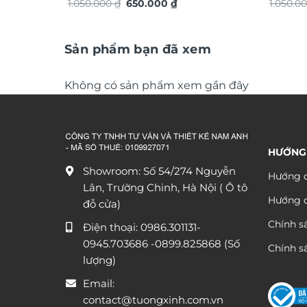
Giá
Giá
cấp xu hướng trang trí 2026 phong
1.050.000
₫
650.000
₫
cấp xu 
1.050.0
gốc
hiện
cách độc đáo sang trọng TX868
cách độ
là:
tại
1.050.000 ₫.
là:
650.000 ₫.
Sản phẩm bạn đã xem
Không có sản phẩm xem gần đây
HƯỚNG
Showroom: Số 54/274 Nguyễn
Hướng d
Lân, Trường Chinh, Hà Nội ( Ô tô
Hướng 
đỗ cửa)
Chính s
Điện thoại:
0986.301131
-
0945.703686
-0899.825868 (Số
Chính sá
lượng)
Email:
contact@tuongxinh.com.vn