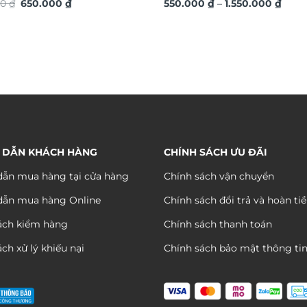
Giá
Giá
Khoả
hướng trang trí 2026 phong
00
₫
650.000
₫
vàng nổi 3D chi tiết TM087
550.000
₫
–
1.550.000
₫
gốc
hiện
giá:
c đáo sang trọng TX866
là:
tại
từ
1.050.000 ₫.
là:
550.0
650.000 ₫.
đến
1.550
 DẪN KHÁCH HÀNG
CHÍNH SÁCH ƯU ĐÃI
ẫn mua hàng tại cửa hàng
Chính sách vận chuyển
dẫn mua hàng Online
Chính sách đổi trả và hoàn ti
ách kiểm hàng
Chính sách thanh toán
ch xử lý khiếu nại
Chính sách bảo mật thông ti