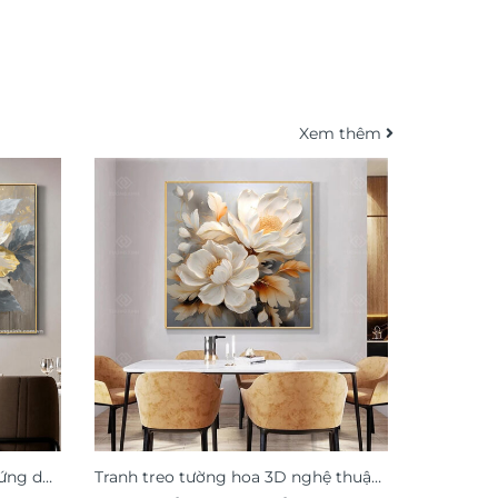
Xem thêm
 ứng dát
Tranh treo tường hoa 3D nghệ thuật
Tranh lá 