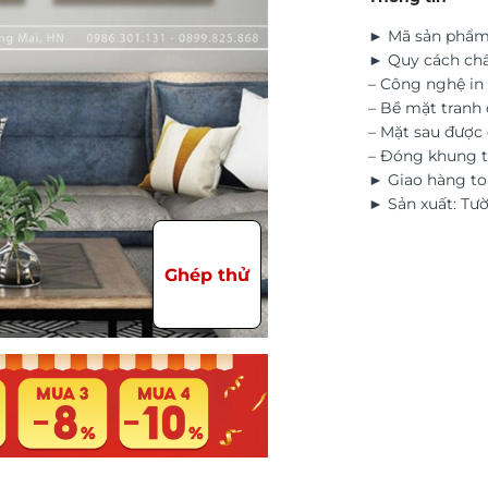
► Mã sản phẩm
► Quy cách chấ
– Công nghệ in 
– Bề mặt tranh 
– Mặt sau đượ
– Đóng khung t
► Giao hàng to
► Sản xuất: Tư
Ghép thử