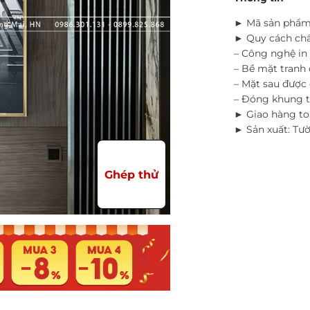
► Mã sản phẩm
► Quy cách chấ
– Công nghệ in 
– Bề mặt tranh 
– Mặt sau đượ
– Đóng khung t
► Giao hàng to
► Sản xuất: Tư
Ghép thử