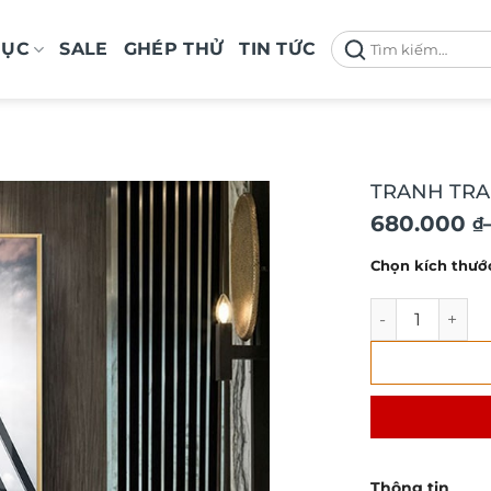
Tìm
MỤC
SALE
GHÉP THỬ
TIN TỨC
kiếm:
TRANH TRA
Khoảng
680.000
₫
giá:
Chọn kích thướ
từ
680.000 ₫
TRANH TRANG T
đến
1.290.000 
Thông tin