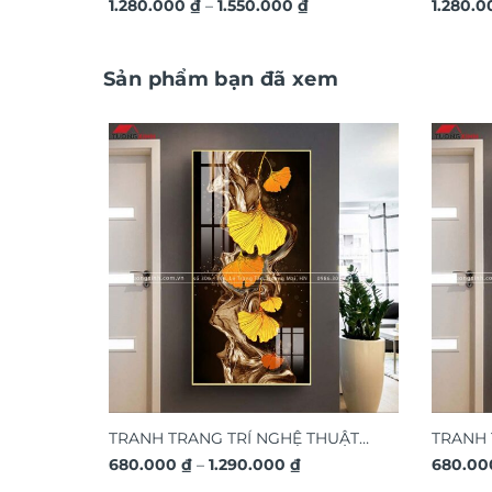
Khoảng
hiện đại TG4543
1.280.000
₫
–
1.550.000
₫
3D ngh
1.280.
giá:
từ
1.280.000 ₫
đến
Sản phẩm bạn đã xem
1.550.000 ₫
TRANH TRANG TRÍ NGHỆ THUẬT
TRANH 
Khoảng
HIỆN ĐẠI TG433
680.000
₫
–
1.290.000
₫
HIỆN Đ
680.0
giá: