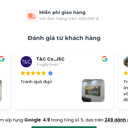
Miễn phí giao hàng
Với đơn hàng trên 499.000 đ.
Đánh giá từ khách hàng
T&C Co.,JSC
2 ngày trước
Tranh quá đẹp!
Tr
ản
và
đ
ểm xếp hạng
Google
:
4.9
trong tổng số 5,
dựa trên
249 đánh 