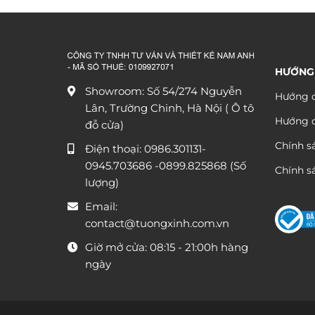
từ
680.000 ₫
đến
1.290.000 ₫
HƯỚNG
Showroom: Số 54/274 Nguyễn
Hướng d
Lân, Trường Chinh, Hà Nội ( Ô tô
Hướng 
đỗ cửa)
Chính s
Điện thoại:
0986.301131
-
0945.703686
-0899.825868 (Số
Chính sá
lượng)
Email:
contact@tuongxinh.com.vn
Giờ mở cửa: 08:15 - 21:00h hàng
ngày