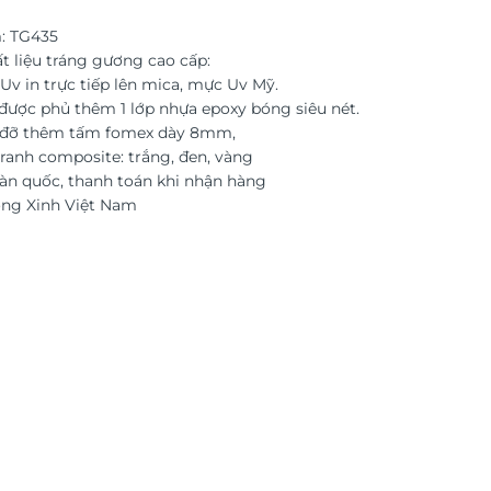
: TG435
t liệu tráng gương cao cấp:
Uv in trực tiếp lên mica, mực Uv Mỹ.
được phủ thêm 1 lớp nhựa epoxy bóng siêu nét.
c đỡ thêm tấm fomex dày 8mm,
ranh composite: trắng, đen, vàng
àn quốc, thanh toán khi nhận hàng
ờng Xinh Việt Nam