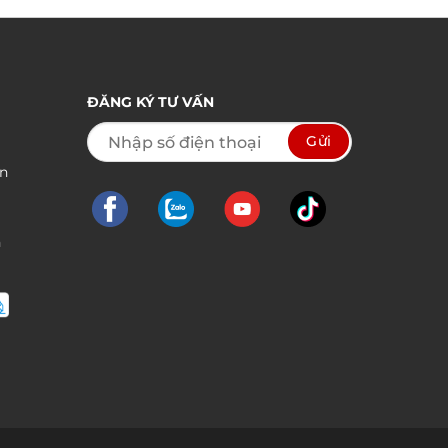
từ
000 ₫
680.000 ₫
đến
.000 ₫
1.290.000 ₫
ĐĂNG KÝ TƯ VẤN
ền
n