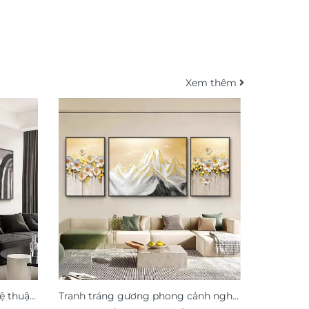
Xem thêm
ệ thuật
Tranh tráng gương phong cảnh nghệ
Tranh pho