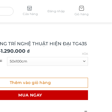
Đăng nhập
Cửa hàng
Giỏ hàng
NG TRÍ NGHỆ THUẬT HIỆN ĐẠI TG435
–
1.290.000
₫
XÓA
c:
RÍ NGHỆ THUẬT HIỆN ĐẠI TG435 số lượng
Thêm vào giỏ hàng
₫
MUA NGAY