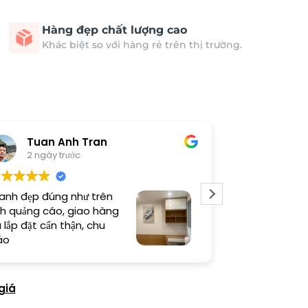
Hàng đẹp chất lượng cao
Khác biệt so với hàng rẻ trên thị trường.
Tuan Anh Tran
Long
2 ngày trước
4 ngày 
anh đẹp đúng như trên
Sản phẩm chất
h quảng cáo, giao hàng
thi công cẩn t
 lắp đặt cẩn thận, chu
thiện cao
áo
giá