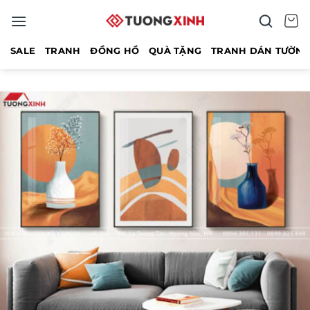
Bỏ
qua
nội
SALE
TRANH
ĐỒNG HỒ
QUÀ TẶNG
TRANH DÁN TƯỜN
dung