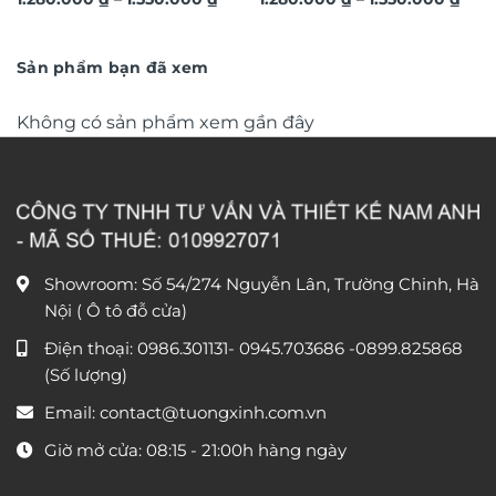
hươu 3D hiện đại TG4543
tượng hoa lá 3D nghệ thuật
giá:
giá:
từ
TG4686
từ
1.280.000 ₫
1.28
đến
đến
Sản phẩm bạn đã xem
1.550.000 ₫
1.55
Không có sản phẩm xem gần đây
Showroom: Số 54/274 Nguyễn Lân, Trường Chinh, Hà
Nội ( Ô tô đỗ cửa)
Điện thoại:
0986.301131
-
0945.703686
-0899.825868
(Số lượng)
Email:
contact@tuongxinh.com.vn
Giờ mở cửa: 08:15 - 21:00h hàng ngày