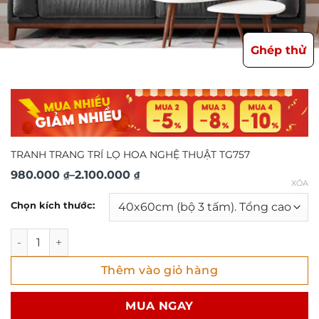
Ghép thử
TRANH TRANG TRÍ LỌ HOA NGHỆ THUẬT TG757
Khoảng
980.000
–
2.100.000
₫
₫
XÓA
giá:
Chọn kích thước:
từ
980.000 ₫
TRANH TRANG TRÍ LỌ HOA NGHỆ THUẬT TG757 số lượng
đến
Thêm vào giỏ hàng
2.100.000 ₫
MUA NGAY