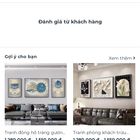
Đánh giá từ khách hàng
Gợi ý cho bạn
Xem thêm
Tranh đồng hồ tráng gương
Tranh phòng khách trừu
Khoảng
Kho
1.280.000
₫
–
1.550.000
₫
1.280.000
₫
–
1.550.000
₫