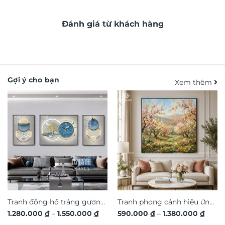
Đánh giá từ khách hàng
Gợi ý cho bạn
Xem thêm
Tranh đồng hồ tráng gương
Tranh phong cảnh hiệu ứng
Khoảng
Khoả
1.280.000
₫
–
1.550.000
₫
590.000
₫
–
1.380.000
₫
hươu 3D hiện đại TG4543
dát vàng hoa nghệ thuật in
giá:
giá: