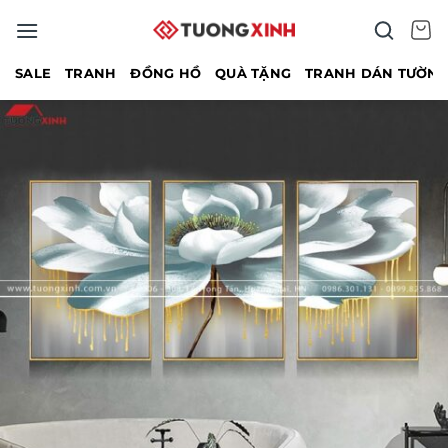
Bỏ
qua
nội
SALE
TRANH
ĐỒNG HỒ
QUÀ TẶNG
TRANH DÁN TƯỜN
dung