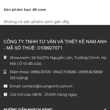
từ
nổi 3D cao cấp TM329
từ
1.280.000 ₫
590.0
đến
đến
Sản phẩm bạn đã xem
1.550.000 ₫
1.380
Không có sản phẩm xem gần đây
Showroom: Số 54/274 Nguyễn Lân, Trường Chinh, Hà
Nội ( Ô tô đỗ cửa)
Điện thoại:
0986.301131
-
0945.703686
-0899.825868
(Số lượng)
Email:
contact@tuongxinh.com.vn
Giờ mở cửa: 08:15 - 21:00h hàng ngày
HƯỚNG DẪN KHÁCH HÀNG