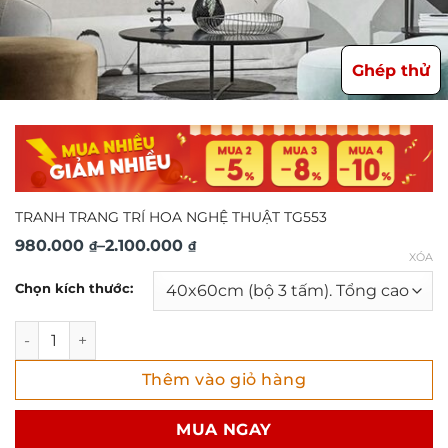
Ghép thử
TRANH TRANG TRÍ HOA NGHỆ THUẬT TG553
Khoảng
980.000
–
2.100.000
₫
₫
XÓA
giá:
Chọn kích thước:
từ
980.000 ₫
TRANH TRANG TRÍ HOA NGHỆ THUẬT TG553 số lượng
đến
Thêm vào giỏ hàng
2.100.000 ₫
MUA NGAY