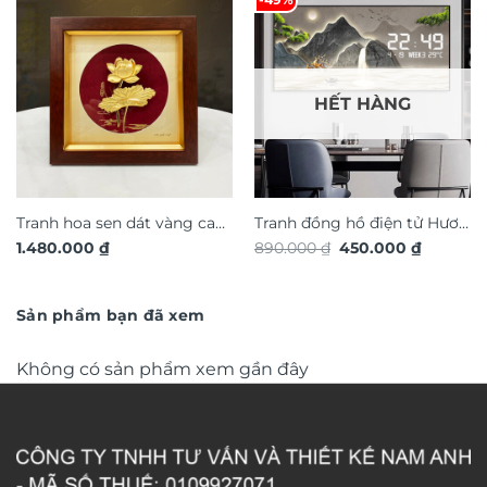
HẾT HÀNG
Tranh hoa sen dát vàng cao
Tranh đồng hồ điện tử Hươu
Giá
Giá
1.480.000
₫
890.000
₫
450.000
₫
cấp TDV20
Tài Lộc TG4916S
gốc
hiện
là:
tại
890.000 ₫.
là:
450.000 
Sản phẩm bạn đã xem
Không có sản phẩm xem gần đây