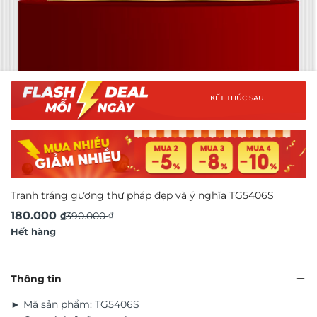
KẾT THÚC SAU
Tranh tráng gương thư pháp đẹp và ý nghĩa TG5406S
Giá
Giá
180.000
390.000
₫
₫
Hết hàng
gốc
hiện
là:
tại
390.000 ₫.
là:
Thông tin
180.000 ₫.
► Mã sản phẩm: TG5406S