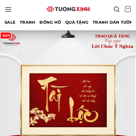
Bỏ
qua
nội
SALE
TRANH
ĐỒNG HỒ
QUÀ TẶNG
TRANH DÁN TƯỜN
dung
-54%