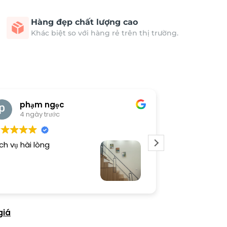
Hàng đẹp chất lượng cao
Khác biệt so với hàng rẻ trên thị trường.
phạm ngọc
cong 
4 ngày trước
4 ngày 
ch vụ hài lòng
Tranh đẹp, sho
giá