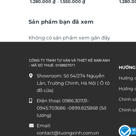
Khoảng
hiện đại TG4543
1.280.000
₫
–
1.550.000
₫
3D ngh
1.280.
giá:
từ
1.280.000 ₫
đến
Sản phẩm bạn đã xem
1.550.000 ₫
Không có sản phẩm xem gần đây
HƯỚNG
Showroom: Số 54/274 Nguyễn
Hướng d
Lân, Trường Chinh, Hà Nội ( Ô tô
Hướng 
đỗ cửa)
Chính s
Điện thoại:
0986.301131
-
0945.703686
-0899.825868 (Số
Chính sá
lượng)
Email:
contact@tuongxinh.com.vn