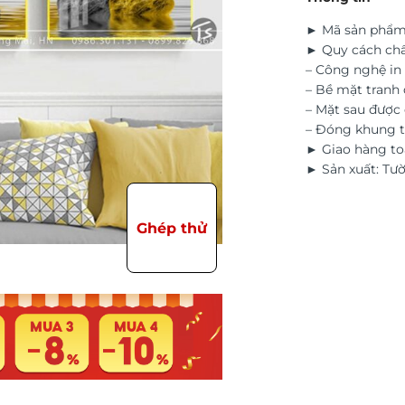
► Mã sản phẩm
► Quy cách chấ
– Công nghệ in 
– Bề mặt tranh 
– Mặt sau đượ
– Đóng khung t
► Giao hàng to
► Sản xuất: Tư
Ghép thử