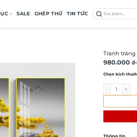
Tìm
MỤC
SALE
GHÉP THỬ
TIN TỨC
kiếm:
Tranh tráng
Khoảng
980.000
₫
giá:
Chọn kích thướ
từ
980.000 ₫
Tranh tráng g
đến
2.100.000 
Thông tin