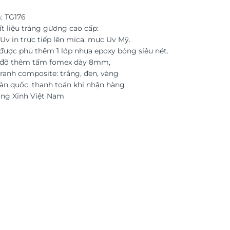
: TG176
t liệu tráng gương cao cấp:
Uv in trực tiếp lên mica, mực Uv Mỹ.
được phủ thêm 1 lớp nhựa epoxy bóng siêu nét.
c đỡ thêm tấm fomex dày 8mm,
ranh composite: trắng, đen, vàng
àn quốc, thanh toán khi nhận hàng
ờng Xinh Việt Nam