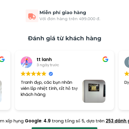
Miễn phí giao hàng
Với đơn hàng trên 499.000 đ.
Đánh giá từ khách hàng
tt lanh
3 ngày trước
Tranh đẹp, các bạn nhân
Dị
viên lắp nhiệt tình, rất hỗ trợ
khách hàng
ểm xếp hạng
Google
:
4.9
trong tổng số 5,
dựa trên
253 đánh 