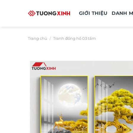
Bỏ
qua
GIỚI THIỆU
DANH 
nội
dung
Trang chủ
/
Tranh đồng hồ 03 tấm