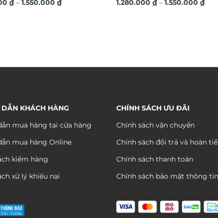
Khoảng
Kho
ệ thuật TG4686
000
₫
–
1.550.000
₫
TG4684
1.280.000
₫
–
1.550.000
₫
giá:
giá:
từ
từ
1.280.000 ₫
1.28
đến
đến
1.550.000 ₫
1.55
 DẪN KHÁCH HÀNG
CHÍNH SÁCH ƯU ĐÃI
ẫn mua hàng tại cửa hàng
Chính sách vận chuyển
dẫn mua hàng Online
Chính sách đổi trả và hoàn ti
ách kiểm hàng
Chính sách thanh toán
ch xử lý khiếu nại
Chính sách bảo mật thông ti