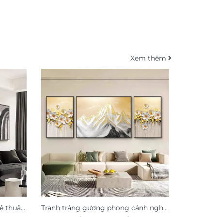
Xem thêm
ệ thuật
Tranh tráng gương phong cảnh nghệ
Tranh tre