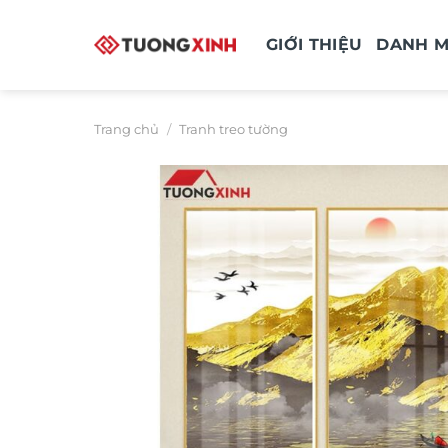
Bỏ
qua
GIỚI THIỆU
DANH 
nội
dung
Trang chủ
/
Tranh treo tường