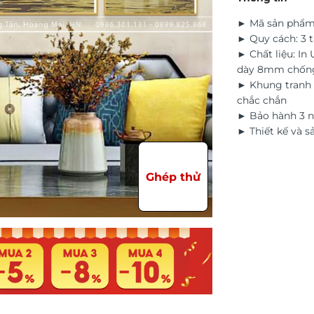
► Mã sản phẩm
► Quy cách: 3 
► Chất liệu: In
dày 8mm chốn
► Khung tranh 
chắc chắn
► Bảo hành 3 n
► Thiết kế và s
Ghép thử