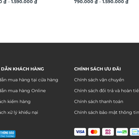
Khoảng
Kho
nh kim sang trọng TM04
00
₫
–
1.590.000
₫
hiệu ứng dát vàng sang trọn
790.000
₫
–
1.590.000
₫
giá:
giá:
từ
từ
790.000 ₫
790.
đến
đến
1.590.000 ₫
1.590
 DẪN KHÁCH HÀNG
CHÍNH SÁCH ƯU ĐÃI
ẫn mua hàng tại cửa hàng
Chính sách vận chuyển
dẫn mua hàng Online
Chính sách đổi trả và hoàn ti
ách kiểm hàng
Chính sách thanh toán
ch xử lý khiếu nại
Chính sách bảo mật thông ti