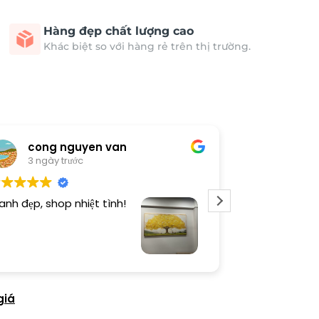
Hàng đẹp chất lượng cao
Khác biệt so với hàng rẻ trên thị trường.
cong nguyen van
Thươn
3 ngày trước
3 ngày 
anh đẹp, shop nhiệt tình!
Dịch vụ chu đá
tình. Sản phẩ
giá