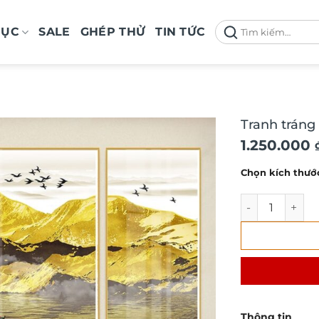
Tìm
MỤC
SALE
GHÉP THỬ
TIN TỨC
kiếm:
Tranh tráng
Khoảng
1.250.000
giá:
Chọn kích thướ
từ
1.250.000 
Tranh tráng g
đến
1.950.000 
Thông tin