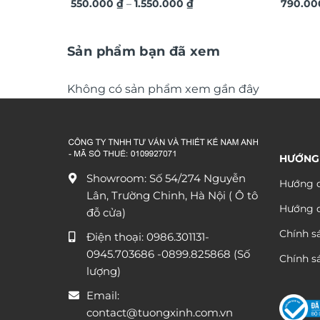
Khoảng
ứng dát vàng sang trọng TM011
550.000
₫
–
1.550.000
₫
vàng á
790.0
giá:
từ
550.000 ₫
đến
Sản phẩm bạn đã xem
1.550.000 ₫
Không có sản phẩm xem gần đây
HƯỚNG
Showroom: Số 54/274 Nguyễn
Hướng d
Lân, Trường Chinh, Hà Nội ( Ô tô
Hướng 
đỗ cửa)
Chính s
Điện thoại:
0986.301131
-
0945.703686
-0899.825868 (Số
Chính sá
lượng)
Email:
contact@tuongxinh.com.vn