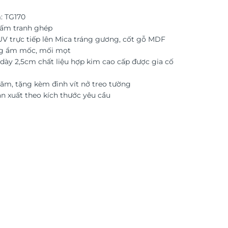
: TG170
tấm tranh ghép
 UV trực tiếp lên Mica tráng gương, cốt gỗ MDF
g ẩm mốc, mối mọt
dày 2,5cm chất liệu hợp kim cao cấp được gia cố
ăm, tặng kèm đinh vít nở treo tường
ản xuất theo kích thước yêu cầu