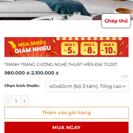
Ghép thử
TRANH TRÁNG GƯƠNG NGHỆ THUẬT HIỆN ĐẠI TG207
Khoảng
980.000
–
2.100.000
₫
₫
XÓA
giá:
Chọn kích thước:
từ
980.000 ₫
TRANH TRÁNG GƯƠNG NGHỆ THUẬT HIỆN ĐẠI TG207 số lư
đến
Thêm vào giỏ hàng
2.100.000 ₫
MUA NGAY