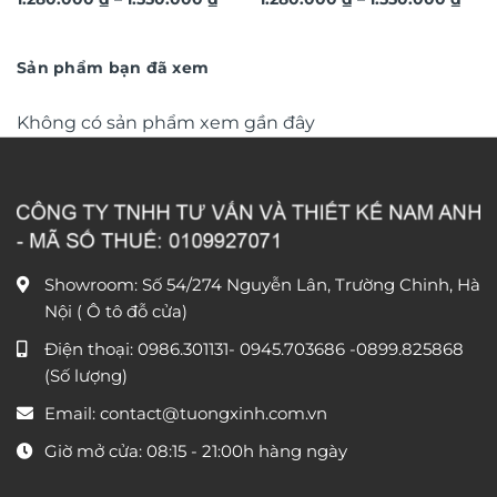
hươu 3D hiện đại TG4543
tượng hoa lá 3D nghệ thuật
giá:
giá:
từ
TG4686
từ
1.280.000 ₫
1.28
đến
đến
Sản phẩm bạn đã xem
1.550.000 ₫
1.55
Không có sản phẩm xem gần đây
Showroom: Số 54/274 Nguyễn Lân, Trường Chinh, Hà
Nội ( Ô tô đỗ cửa)
Điện thoại:
0986.301131
-
0945.703686
-0899.825868
(Số lượng)
Email:
contact@tuongxinh.com.vn
Giờ mở cửa: 08:15 - 21:00h hàng ngày