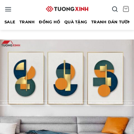
Bỏ
qua
nội
SALE
TRANH
ĐỒNG HỒ
QUÀ TẶNG
TRANH DÁN TƯỜN
dung