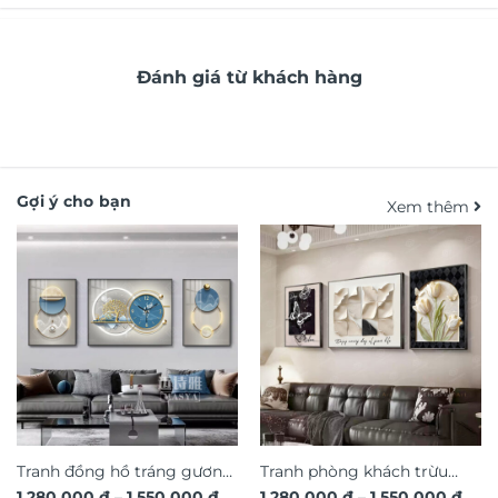
Đánh giá từ khách hàng
Gợi ý cho bạn
Xem thêm
Tranh đồng hồ tráng gương
Tranh phòng khách trừu
Khoảng
Kho
1.280.000
₫
–
1.550.000
₫
1.280.000
₫
–
1.550.000
₫