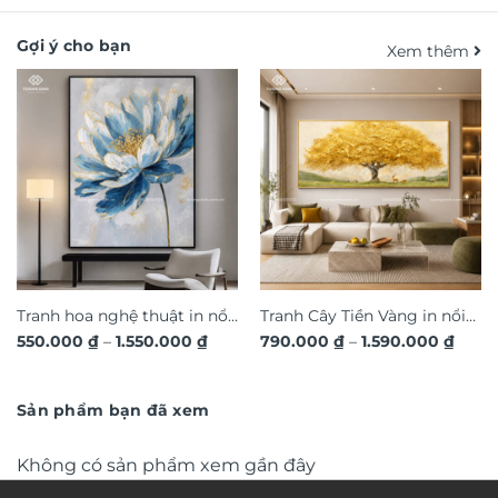
Gợi ý cho bạn
Xem thêm
Tranh hoa nghệ thuật in nổi
Tranh Cây Tiền Vàng in nổi
Khoảng
Khoả
550.000
₫
–
1.550.000
₫
790.000
₫
–
1.590.000
₫
3D hiệu ứng dát vàng sang
3D dát vàng ánh kim sang
giá:
giá:
trọng TM011
từ
trọng TM04
từ
550.000 ₫
790.0
đến
đến
Sản phẩm bạn đã xem
1.550.000 ₫
1.590
Không có sản phẩm xem gần đây