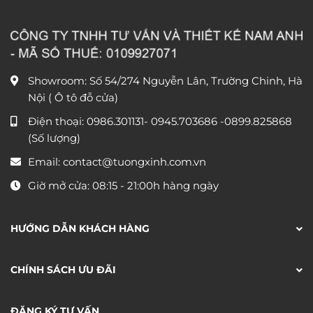
Showroom: Số 54/274 Nguyễn Lân, Trường Chinh, Hà
Nội ( Ô tô đỗ cửa)
Điện thoại:
0986.301131
-
0945.703686
-0899.825868
(Số lượng)
Email:
contact@tuongxinh.com.vn
Giờ mở cửa: 08:15 - 21:00h hàng ngày
HƯỚNG DẪN KHÁCH HÀNG
CHÍNH SÁCH ƯU ĐÃI
ĐĂNG KÝ TƯ VẤN