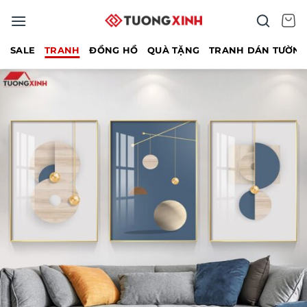
Bỏ
qua
nội
SALE
TRANH
ĐỒNG HỒ
QUÀ TẶNG
TRANH DÁN TƯỜN
dung