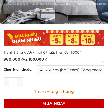
Tranh tráng gương nghệ thuật hiện đại TG004
Khoảng
980.000
–
2.100.000
₫
₫
XÓA
giá:
Chọn kích thước:
từ
980.000 ₫
Tranh tráng gương nghệ thuật hiện đại TG004 số lượng
đến
Thêm vào giỏ hàng
2.100.000 ₫
MUA NGAY