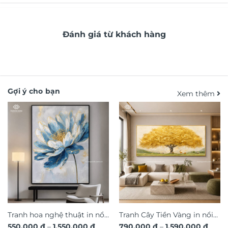
Đánh giá từ khách hàng
Gợi ý cho bạn
Xem thêm
Tranh hoa nghệ thuật in nổi
Tranh Cây Tiền Vàng in nổi
Khoảng
Khoả
550.000
₫
–
1.550.000
₫
790.000
₫
–
1.590.000
₫
3D hiệu ứng dát vàng sang
3D dát vàng ánh kim sang