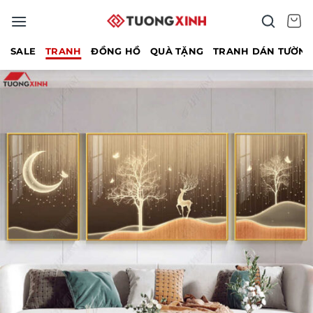
Bỏ
qua
nội
SALE
TRANH
ĐỒNG HỒ
QUÀ TẶNG
TRANH DÁN TƯỜN
dung