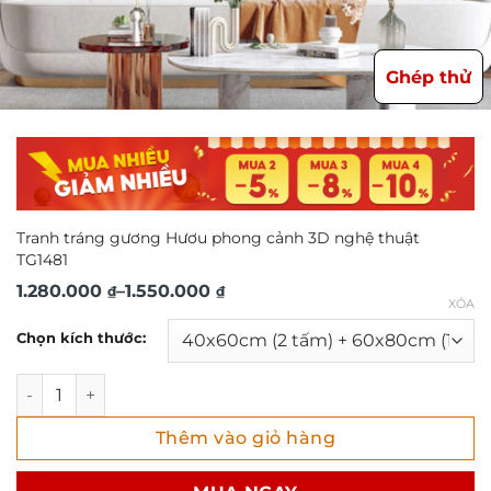
Ghép thử
Tranh tráng gương Hươu phong cảnh 3D nghệ thuật
TG1481
Khoảng
1.280.000
–
1.550.000
₫
₫
XÓA
giá:
Chọn kích thước:
từ
1.280.000 ₫
Tranh tráng gương Hươu phong cảnh 3D nghệ thuật TG148
đến
Thêm vào giỏ hàng
1.550.000 ₫