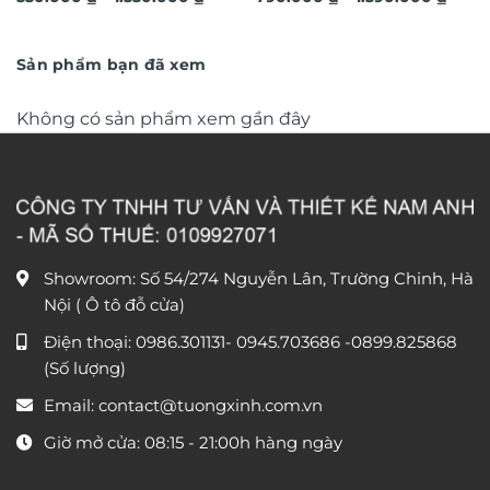
giá:
giá:
trọng TM011
từ
trọng TM04
từ
550.000 ₫
790.0
đến
đến
Sản phẩm bạn đã xem
1.550.000 ₫
1.590
Không có sản phẩm xem gần đây
Showroom: Số 54/274 Nguyễn Lân, Trường Chinh, Hà
Nội ( Ô tô đỗ cửa)
Điện thoại:
0986.301131
-
0945.703686
-0899.825868
(Số lượng)
Email:
contact@tuongxinh.com.vn
Giờ mở cửa: 08:15 - 21:00h hàng ngày