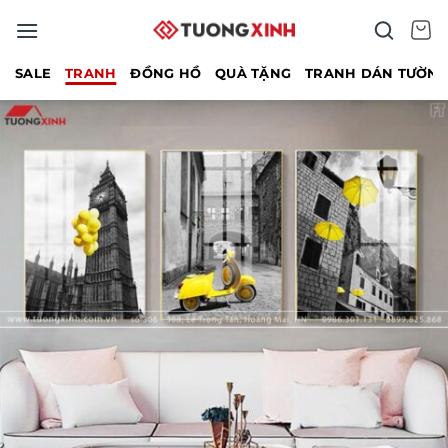
Bỏ
qua
nội
SALE
TRANH
ĐỒNG HỒ
QUÀ TẶNG
TRANH DÁN TƯỜN
dung