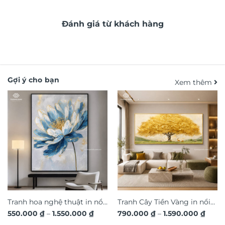
Đánh giá từ khách hàng
Gợi ý cho bạn
Xem thêm
Tranh hoa nghệ thuật in nổi
Tranh Cây Tiền Vàng in nổi
Khoảng
Khoả
550.000
₫
–
1.550.000
₫
790.000
₫
–
1.590.000
₫
3D hiệu ứng dát vàng sang
3D dát vàng ánh kim sang
giá:
giá: