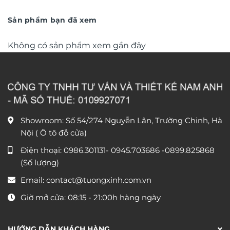
trọng TM011
từ
trọng TM04
từ
550.000 ₫
790.0
đến
đến
Sản phẩm bạn đã xem
1.550.000 ₫
1.590
Không có sản phẩm xem gần đây
Showroom: Số 54/274 Nguyễn Lân, Trường Chinh, Hà
Nội ( Ô tô đỗ cửa)
Điện thoại:
0986.301131
-
0945.703686
-0899.825868
(Số lượng)
Email:
contact@tuongxinh.com.vn
Giờ mở cửa: 08:15 - 21:00h hàng ngày
HƯỚNG DẪN KHÁCH HÀNG