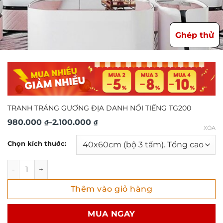
Ghép thử
TRANH TRÁNG GƯƠNG ĐỊA DANH NỔI TIẾNG TG200
Khoảng
980.000
–
2.100.000
₫
₫
XÓA
giá:
Chọn kích thước:
từ
980.000 ₫
TRANH TRÁNG GƯƠNG ĐỊA DANH NỔI TIẾNG TG200 số lượ
đến
Thêm vào giỏ hàng
2.100.000 ₫
MUA NGAY