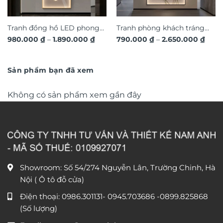
Tranh đồng hồ LED phong
Tranh phòng khách tráng
Khoảng
Khoả
980.000
₫
–
1.890.000
₫
790.000
₫
–
2.650.000
₫
cảnh 3D nghệ thuật DG365
gương đèn LED đính đá pha
giá:
giá:
từ
lê cao cấp LD1027
từ
980.000 ₫
790.
đến
đến
Sản phẩm bạn đã xem
1.890.000 ₫
2.650
Không có sản phẩm xem gần đây
Showroom: Số 54/274 Nguyễn Lân, Trường Chinh, Hà
Nội ( Ô tô đỗ cửa)
Điện thoại:
0986.301131
-
0945.703686
-0899.825868
(Số lượng)