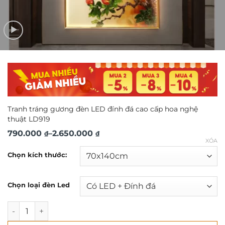
Tranh tráng gương đèn LED đính đá cao cấp hoa nghệ
thuật LD919
Khoảng
790.000
–
2.650.000
₫
₫
XÓA
giá:
Chọn kích thước:
từ
790.000 ₫
Chọn loại đèn Led
đến
2.650.000 ₫
Tranh tráng gương đèn LED đính đá cao cấp hoa nghệ thu