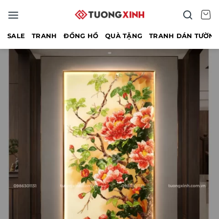
Bỏ
qua
nội
SALE
TRANH
ĐỒNG HỒ
QUÀ TẶNG
TRANH DÁN TƯỜN
dung