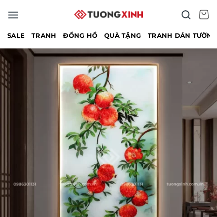
Bỏ
qua
nội
SALE
TRANH
ĐỒNG HỒ
QUÀ TẶNG
TRANH DÁN TƯỜN
dung