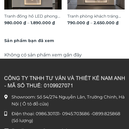
Tranh đồng hồ LED phong
Tranh phòng khách tráng
Khoảng
Khoả
980.000
₫
–
1.890.000
₫
790.000
₫
–
2.650.000
₫
cảnh 3D nghệ thuật DG365
gương đèn LED đính đá pha
giá:
giá:
từ
lê cao cấp LD1027
từ
980.000 ₫
790.
đến
đến
Sản phẩm bạn đã xem
1.890.000 ₫
2.650
Không có sản phẩm xem gần đây
Showroom: Số 54/274 Nguyễn Lân, Trường Chinh, Hà
Nội ( Ô tô đỗ cửa)
Điện thoại:
0986.301131
-
0945.703686
-0899.825868
(Số lượng)