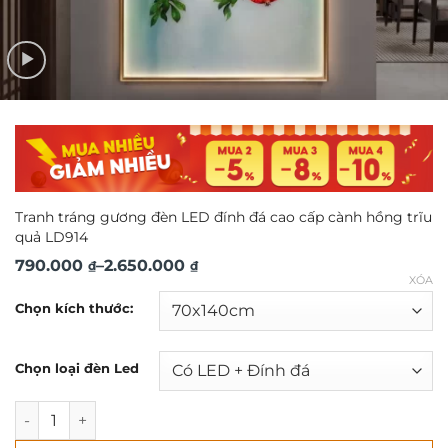
Tranh tráng gương đèn LED đính đá cao cấp cành hồng trĩu
quả LD914
Khoảng
790.000
–
2.650.000
₫
₫
XÓA
giá:
Chọn kích thước:
từ
790.000 ₫
Chọn loại đèn Led
đến
2.650.000 ₫
Tranh tráng gương đèn LED đính đá cao cấp cành hồng trĩ