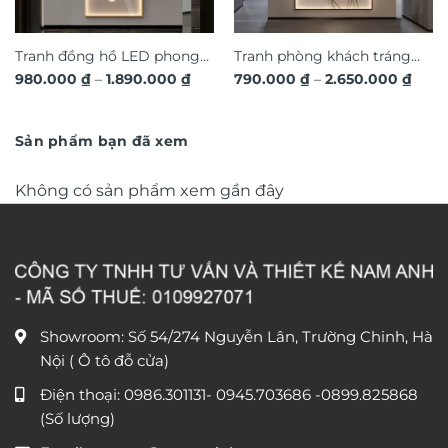
Tranh đồng hồ LED phong
Tranh phòng khách tráng
Khoảng
Khoả
980.000
₫
–
1.890.000
₫
790.000
₫
–
2.650.000
₫
cảnh 3D nghệ thuật DG365
gương đèn LED đính đá pha
giá:
giá:
từ
lê cao cấp LD1027
từ
980.000 ₫
790.
đến
đến
Sản phẩm bạn đã xem
1.890.000 ₫
2.650
Không có sản phẩm xem gần đây
Showroom: Số 54/274 Nguyễn Lân, Trường Chinh, Hà
Nội ( Ô tô đỗ cửa)
Điện thoại:
0986.301131
-
0945.703686
-0899.825868
(Số lượng)