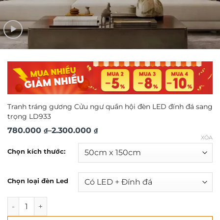
Tranh tráng gương Cửu ngư quần hội đèn LED đính đá sang
trọng LD933
Khoảng
780.000
–
2.300.000
₫
₫
XÓA
giá:
Chọn kích thước:
từ
780.000 ₫
Chọn loại đèn Led
đến
2.300.000 ₫
Tranh tráng gương Cửu ngư quần hội đèn LED đính đá san