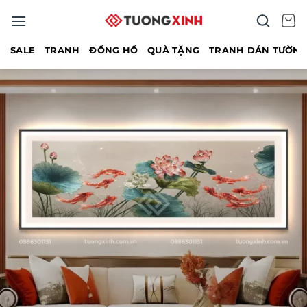
Bỏ
qua
nội
SALE
TRANH
ĐỒNG HỒ
QUÀ TẶNG
TRANH DÁN TƯỜN
dung