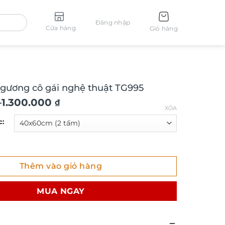
Đăng nhập
Cửa hàng
Giỏ hàng
 gương cô gái nghệ thuật TG995
–
1.300.000
₫
XÓA
c:
ơng cô gái nghệ thuật TG995 số lượng
Thêm vào giỏ hàng
₫
MUA NGAY