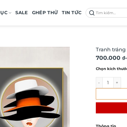
Tìm
MỤC
SALE
GHÉP THỬ
TIN TỨC
kiếm:
Tranh tráng
Khoảng
700.000
₫
giá:
Chọn kích thướ
từ
700.000 ₫
Tranh tráng gư
đến
1.300.000 
Thông tin