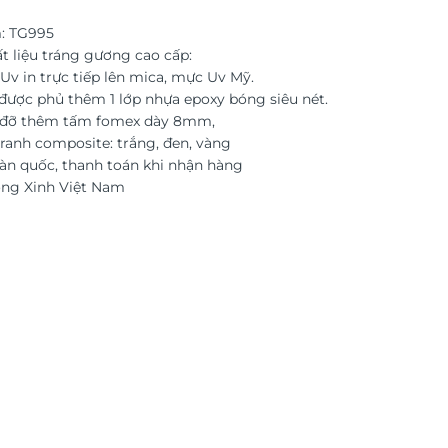
: TG995
t liệu tráng gương cao cấp:
Uv in trực tiếp lên mica, mực Uv Mỹ.
được phủ thêm 1 lớp nhựa epoxy bóng siêu nét.
c đỡ thêm tấm fomex dày 8mm,
ranh composite: trắng, đen, vàng
àn quốc, thanh toán khi nhận hàng
ờng Xinh Việt Nam