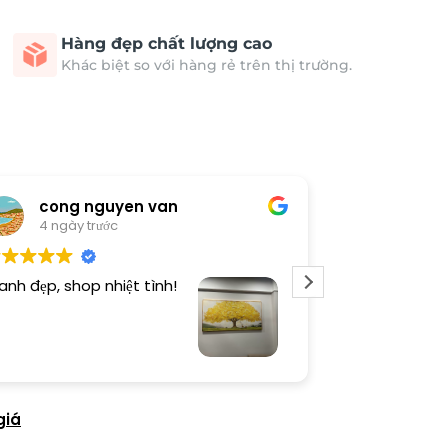
Hàng đẹp chất lượng cao
Khác biệt so với hàng rẻ trên thị trường.
cong nguyen van
Thươn
4 ngày trước
4 ngày 
anh đẹp, shop nhiệt tình!
Dịch vụ chu đá
tình. Sản phẩ
giá