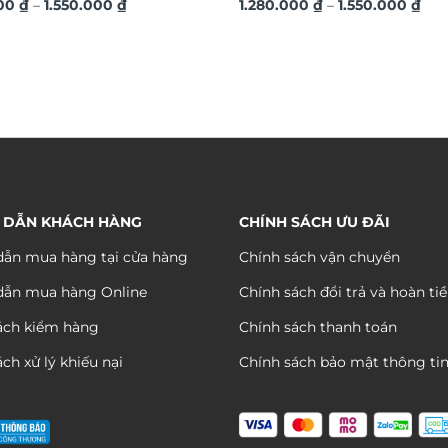
Khoảng
Kho
ệ thuật TG4686
000
₫
–
1.550.000
₫
TG4684
1.280.000
₫
–
1.550.000
₫
giá:
giá:
từ
từ
1.280.000 ₫
1.28
đến
đến
1.550.000 ₫
1.55
 DẪN KHÁCH HÀNG
CHÍNH SÁCH ƯU ĐÃI
ẫn mua hàng tại cửa hàng
Chính sách vận chuyển
dẫn mua hàng Online
Chính sách đổi trả và hoàn ti
ách kiểm hàng
Chính sách thanh toán
ch xử lý khiếu nại
Chính sách bảo mật thông ti