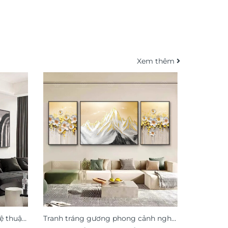
Xem thêm
ệ thuật
Tranh tráng gương phong cảnh nghệ
Tranh tre