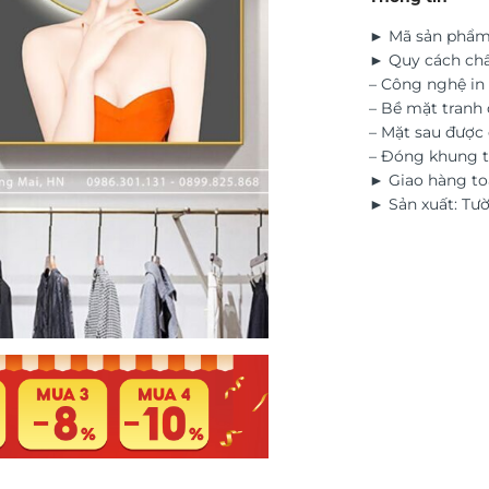
► Mã sản phẩm
► Quy cách chấ
– Công nghệ in 
– Bề mặt tranh 
– Mặt sau đượ
– Đóng khung t
► Giao hàng to
► Sản xuất: Tư