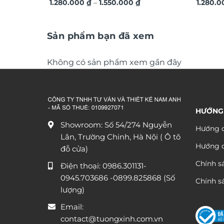
Khoảng
hiện đại TG4543
1.280.000
₫
–
1.550.000
₫
3D ngh
1.280.
giá:
từ
1.280.000 ₫
đến
Sản phẩm bạn đã xem
1.550.000 ₫
Không có sản phẩm xem gần đây
HƯỚNG
Showroom: Số 54/274 Nguyễn
Hướng d
Lân, Trường Chinh, Hà Nội ( Ô tô
Hướng 
đỗ cửa)
Chính s
Điện thoại:
0986.301131
-
0945.703686
-0899.825868 (Số
Chính sá
lượng)
Email:
contact@tuongxinh.com.vn