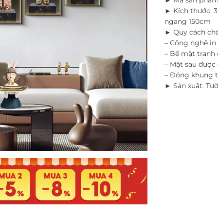
► Mã sản phẩm
► Kích thước: 
ngang 150cm
► Quy cách chấ
– Công nghệ in 
– Bề mặt tranh 
– Mặt sau đượ
– Đóng khung t
► Sản xuất: Tư