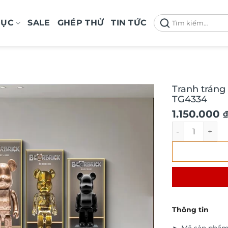
Tìm
MỤC
SALE
GHÉP THỬ
TIN TỨC
kiếm:
Tranh tráng
TG4334
1.150.000
₫
Tranh tráng gư
Thông tin