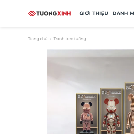
Bỏ
qua
GIỚI THIỆU
DANH 
nội
dung
Trang chủ
/
Tranh treo tường