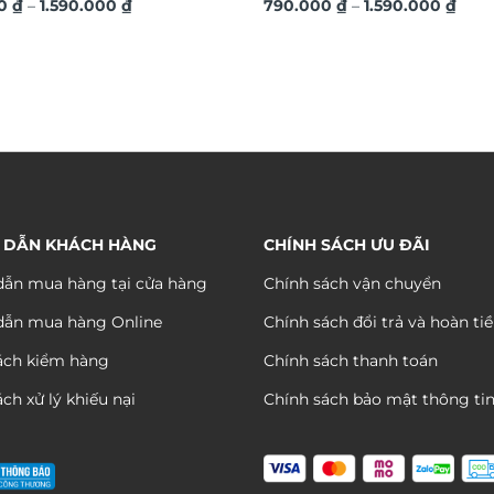
Khoảng
Kho
nh kim sang trọng TM04
00
₫
–
1.590.000
₫
hiệu ứng dát vàng sang trọn
790.000
₫
–
1.590.000
₫
giá:
giá:
từ
từ
790.000 ₫
790.
đến
đến
1.590.000 ₫
1.590
 DẪN KHÁCH HÀNG
CHÍNH SÁCH ƯU ĐÃI
ẫn mua hàng tại cửa hàng
Chính sách vận chuyển
dẫn mua hàng Online
Chính sách đổi trả và hoàn ti
ách kiểm hàng
Chính sách thanh toán
ch xử lý khiếu nại
Chính sách bảo mật thông ti