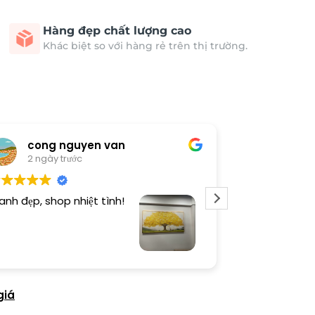
Hàng đẹp chất lượng cao
Khác biệt so với hàng rẻ trên thị trường.
cong nguyen van
Thươn
2 ngày trước
3 ngày 
anh đẹp, shop nhiệt tình!
Dịch vụ chu đá
tình. Sản phẩ
giá