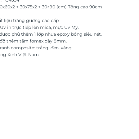
: TG4334
30x60x2 + 30x75x2 + 30×90 (cm) Tổng cao 90cm
t liệu tráng gương cao cấp:
Uv in trực tiếp lên mica, mực Uv Mỹ.
được phủ thêm 1 lớp nhựa epoxy bóng siêu nét.
c đỡ thêm tấm fomex dày 8mm,
ranh composite: trắng, đen, vàng
ờng Xinh Việt Nam