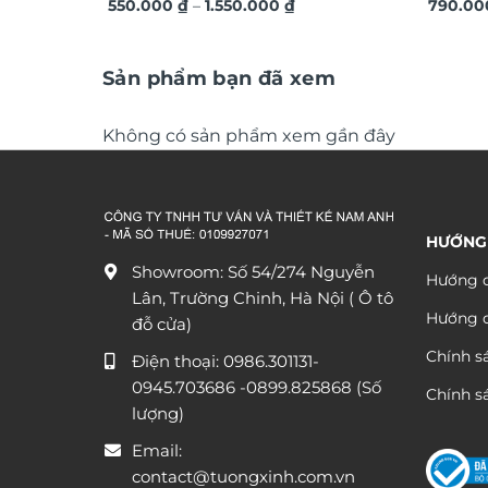
Khoảng
ứng dát vàng sang trọng TM011
550.000
₫
–
1.550.000
₫
vàng á
790.0
giá:
từ
550.000 ₫
đến
Sản phẩm bạn đã xem
1.550.000 ₫
Không có sản phẩm xem gần đây
HƯỚNG
Showroom: Số 54/274 Nguyễn
Hướng d
Lân, Trường Chinh, Hà Nội ( Ô tô
Hướng 
đỗ cửa)
Chính s
Điện thoại:
0986.301131
-
0945.703686
-0899.825868 (Số
Chính sá
lượng)
Email:
contact@tuongxinh.com.vn