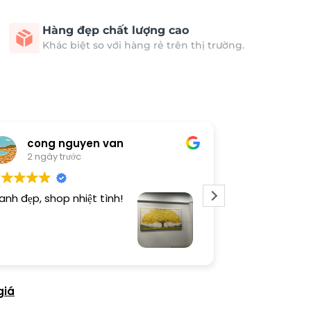
Hàng đẹp chất lượng cao
Khác biệt so với hàng rẻ trên thị trường.
cong nguyen van
Thươn
2 ngày trước
3 ngày 
anh đẹp, shop nhiệt tình!
Dịch vụ chu đá
tình. Sản phẩ
giá