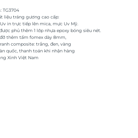
: TG3704
t liệu tráng gương cao cấp:
Uv in trực tiếp lên mica, mực Uv Mỹ.
được phủ thêm 1 lớp nhựa epoxy bóng siêu nét.
c đỡ thêm tấm fomex dày 8mm,
ranh composite: trắng, đen, vàng
àn quốc, thanh toán khi nhận hàng
ờng Xinh Việt Nam