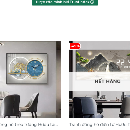
Được xác minh bởi Trustindex
-49%
HẾT HÀNG
ồng hồ treo tường Hươu tài
Tranh đồng hồ điện tử Hươu T