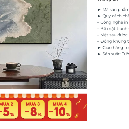
► Mã sản phẩm
► Quy cách chấ
– Công nghệ in 
– Bề mặt tranh 
– Mặt sau đượ
– Đóng khung t
► Giao hàng to
► Sản xuất: Tư