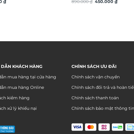
Giá
Giá
4936S
00
₫
TG4915S
890.000
₫
450.000
₫
gốc
hiện
là:
tại
890.000 ₫.
là:
450.000
 DẪN KHÁCH HÀNG
CHÍNH SÁCH ƯU ĐÃI
ẫn mua hàng tại cửa hàng
Chính sách vận chuyển
dẫn mua hàng Online
Chính sách đổi trả và hoàn ti
ách kiểm hàng
Chính sách thanh toán
ch xử lý khiếu nại
Chính sách bảo mật thông ti