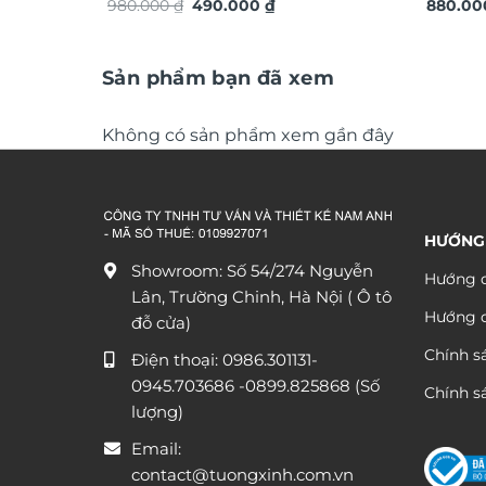
Giá
Giá
TG4919S
980.000
₫
490.000
₫
lộc TG
880.0
gốc
hiện
là:
tại
980.000 ₫.
là:
490.000 ₫.
Sản phẩm bạn đã xem
Không có sản phẩm xem gần đây
HƯỚNG
Showroom: Số 54/274 Nguyễn
Hướng d
Lân, Trường Chinh, Hà Nội ( Ô tô
Hướng 
đỗ cửa)
Chính s
Điện thoại:
0986.301131
-
0945.703686
-0899.825868 (Số
Chính sá
lượng)
Email:
contact@tuongxinh.com.vn