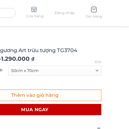
Đăng nhập
Cửa hàng
Giỏ hàng
 gương Art trừu tượng TG3704
–
1.290.000
₫
XÓA
c:
ơng Art trừu tượng TG3704 số lượng
Thêm vào giỏ hàng
₫
MUA NGAY