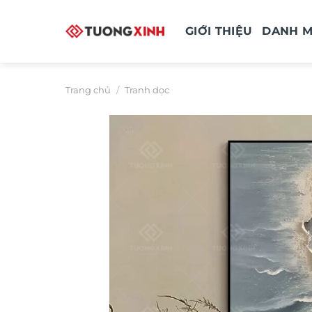
Bỏ
qua
GIỚI THIỆU
DANH 
nội
dung
Trang chủ
/
Tranh dọc