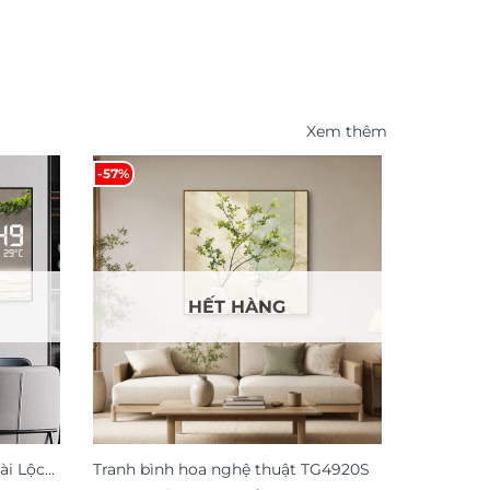
Xem thêm
-57%
-47%
HẾT HÀNG
ài Lộc
Tranh bình hoa nghệ thuật TG4920S
Tranh tre