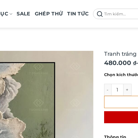
Tìm
MỤC
SALE
GHÉP THỬ
TIN TỨC
kiếm:
Tranh tráng
Khoảng
480.000
₫
giá:
Chọn kích thướ
từ
480.000 ₫
Tranh tráng gư
đến
1.290.000 
Thông tin