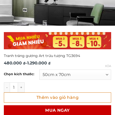
Tranh tráng gương Art trừu tượng TG3694
Khoảng
480.000
–
1.290.000
₫
₫
XÓA
giá:
Chọn kích thước:
từ
480.000 ₫
Tranh tráng gương Art trừu tượng TG3694 số lượng
đến
Thêm vào giỏ hàng
1.290.000 ₫
MUA NGAY