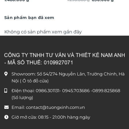
quà tặng cao cấp TDV18
Thành Công TG4932S
gốc
hiện
là:
tại
1.290.000 ₫.
là:
890.000
Sản phẩm bạn đã xem
Không có sản phẩm xem gần đây
Showroom: Số 54/274 Nguyễn Lân, Trường Chinh, Hà
Nội ( Ô tô đỗ cửa)
Điện thoại:
0986.301131
-
0945.703686
-0899.825868
(Số lượng)
Email:
contact@tuongxinh.com.vn
Giờ mở cửa: 08:15 - 21:00h hàng ngày