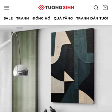
Bỏ
qua
nội
SALE
TRANH
ĐỒNG HỒ
QUÀ TẶNG
TRANH DÁN TƯỜN
dung