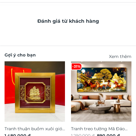
Đánh giá từ khách hàng
Gợi ý cho bạn
Xem thêm
-31%
Tranh thuận buồm xuôi gió
Tranh treo tường Mã Đáo
Giá
Giá
1.480.000
₫
1.290.000
₫
890.000
₫