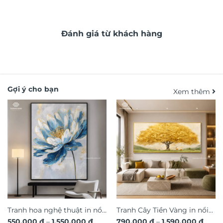
Đánh giá từ khách hàng
Gợi ý cho bạn
Xem thêm
Tranh hoa nghệ thuật in nổi
Tranh Cây Tiền Vàng in nổi
Khoảng
Khoả
550.000
₫
–
1.550.000
₫
790.000
₫
–
1.590.000
₫
3D hiệu ứng dát vàng sang
3D dát vàng ánh kim sang