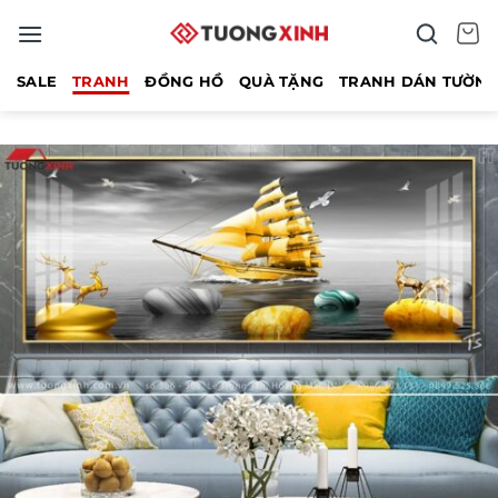
Bỏ
qua
nội
SALE
TRANH
ĐỒNG HỒ
QUÀ TẶNG
TRANH DÁN TƯỜN
dung