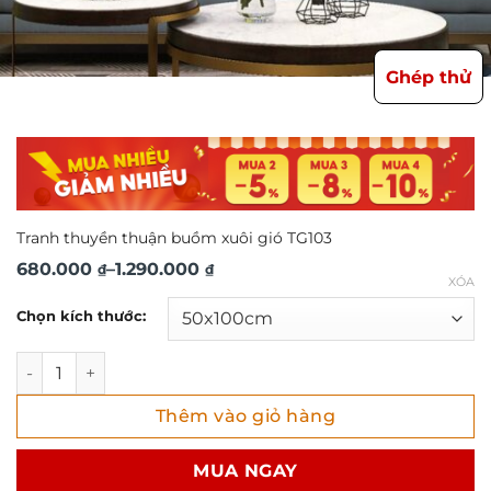
Ghép thử
Tranh thuyền thuận buồm xuôi gió TG103
Khoảng
680.000
–
1.290.000
₫
₫
XÓA
giá:
Chọn kích thước:
từ
680.000 ₫
Tranh thuyền thuận buồm xuôi gió TG103 số lượng
đến
Thêm vào giỏ hàng
1.290.000 ₫
MUA NGAY