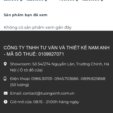
giá:
giá:
trọng TM011
từ
trọng TM04
từ
550.000 ₫
790.0
đến
đến
Sản phẩm bạn đã xem
1.550.000 ₫
1.590
Không có sản phẩm xem gần đây
Showroom: Số 54/274 Nguyễn Lân, Trường Chinh, Hà
Nội ( Ô tô đỗ cửa)
Điện thoại:
0986.301131
-
0945.703686
-0899.825868
(Số lượng)
Email:
contact@tuongxinh.com.vn
Giờ mở cửa: 08:15 - 21:00h hàng ngày