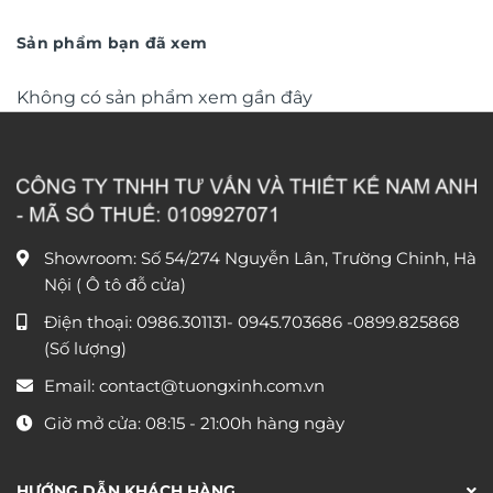
từ
văn phòng DL248
từ
390.000 ₫
1.150
đến
đến
Sản phẩm bạn đã xem
750.000 ₫
1.750
Không có sản phẩm xem gần đây
Showroom: Số 54/274 Nguyễn Lân, Trường Chinh, Hà
Nội ( Ô tô đỗ cửa)
Điện thoại:
0986.301131
-
0945.703686
-0899.825868
(Số lượng)
Email:
contact@tuongxinh.com.vn
Giờ mở cửa: 08:15 - 21:00h hàng ngày
HƯỚNG DẪN KHÁCH HÀNG