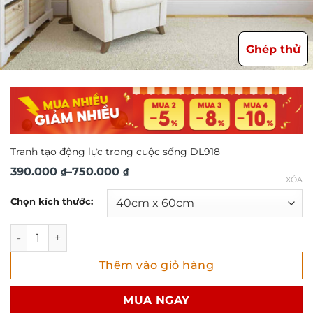
Ghép thử
Tranh tạo động lực trong cuộc sống DL918
Khoảng
390.000
–
750.000
₫
₫
XÓA
giá:
Chọn kích thước:
từ
390.000 ₫
Tranh tạo động lực trong cuộc sống DL918 số lượng
đến
Thêm vào giỏ hàng
750.000 ₫
MUA NGAY