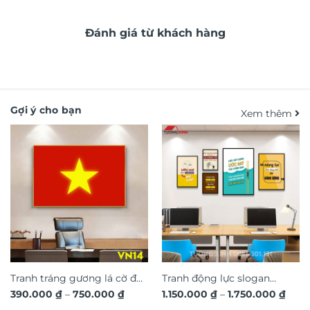
Đánh giá từ khách hàng
Gợi ý cho bạn
Xem thêm
Tranh tráng gương lá cờ đỏ
Tranh động lực slogan
Khoảng
Kho
390.000
₫
–
750.000
₫
1.150.000
₫
–
1.750.000
₫
sao vàng Việt Nam VN14
truyền cảm hứng trang trí
giá:
giá: