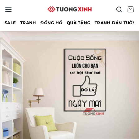
Bỏ
qua
nội
SALE
TRANH
ĐỒNG HỒ
QUÀ TẶNG
TRANH DÁN TƯỜN
dung