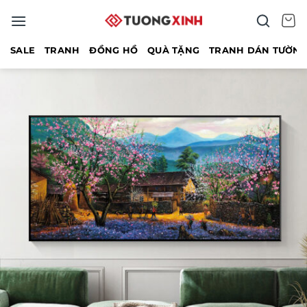
Bỏ
qua
nội
SALE
TRANH
ĐỒNG HỒ
QUÀ TẶNG
TRANH DÁN TƯỜN
dung