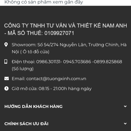
Không có sản phẩm xem gần đây
Showroom: Số 54/274 Nguyễn Lân, Trường Chinh, Hà
Nội ( Ô tô đỗ cửa)
Điện thoại:
0986.301131
-
0945.703686
-0899.825868
(Số lượng)
Email:
contact@tuongxinh.com.vn
Giờ mở cửa: 08:15 - 21:00h hàng ngày
HƯỚNG DẪN KHÁCH HÀNG
CHÍNH SÁCH ƯU ĐÃI