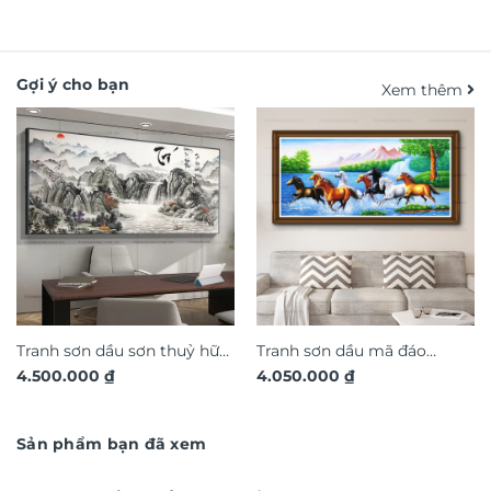
Gợi ý cho bạn
Xem thêm
Tranh sơn dầu sơn thuỷ hữu
Tranh sơn dầu mã đáo
4.500.000
₫
4.050.000
₫
tình SD699
thành công SD455
Sản phẩm bạn đã xem