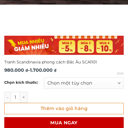
Tranh Scandinavia phong cách Bắc Âu SCA1101
Khoảng
980.000
–
1.700.000
₫
₫
XÓA
giá:
Chọn kích thước:
từ
980.000 ₫
Tranh Scandinavia phong cách Bắc Âu SCA1101 số lượng
đến
Thêm vào giỏ hàng
1.700.000 ₫
MUA NGAY