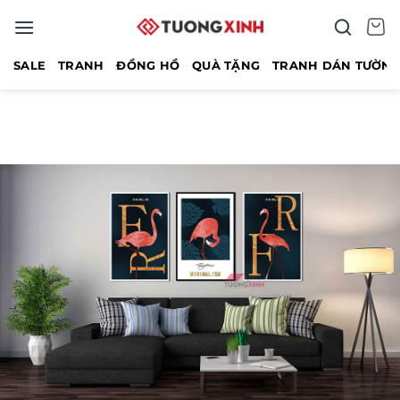
Bỏ
qua
nội
SALE
TRANH
ĐỒNG HỒ
QUÀ TẶNG
TRANH DÁN TƯỜN
dung