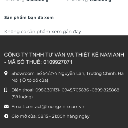
bậc thang TG4919S
hiệu ứng dát vàng TG4934S
gốc
hiện
gốc
hiện
là:
tại
là:
tại
980.000 ₫.
là:
1.150.000 ₫.
là:
490.000 ₫.
850.000 
Sản phẩm bạn đã xem
Không có sản phẩm xem gần đây
Showroom: Số 54/274 Nguyễn Lân, Trường Chinh, Hà
Nội ( Ô tô đỗ cửa)
Điện thoại:
0986.301131
-
0945.703686
-0899.825868
(Số lượng)
Email:
contact@tuongxinh.com.vn
Giờ mở cửa: 08:15 - 21:00h hàng ngày