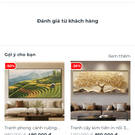
Đánh giá từ khách hàng
Gợi ý cho bạn
Xem thêm
-50%
-26%
Tranh phong cảnh ruộng
Tranh cây kim tiền in nổi 3d
Giá
Giá
Giá
Giá
980.000
₫
490.000
₫
1.150.000
₫
850.000
₫